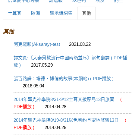
信望愛中心專欄
論壇報
以色列
埃及
約旦
土耳其
歐洲
聖地詩詞集
其他
其他
阿克薩賴(Aksaray)-test
2021.08.22
譚文真:《大秦景教流行中國碑頌並序》逐句翻譯 ( PDF播
放 )
2017.05.29
張百路譯：塔德‧博倫的故事(本網站) ( PDF播放 )
2016.05.04
2014年聖光神學院8/31-9/12土耳其拔摩島13日旅習
(
PDF播放 )
2014.04.28
2014年聖光神學院8/19-8/31以色列約旦聖地旅習13日
(
PDF播放 )
2014.04.28