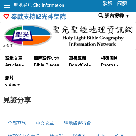
繁體
簡體
聖地資訊 Site Information
網內搜尋 ▼
奉獻支持聖光神學院
聖地文章
簡明聖經史地
專書專欄
相簿圖片
Articles
Bible Places
Book/Col
Photos
影片
video
見證分享
全部查詢
中文文章
聖地旅習行蹤