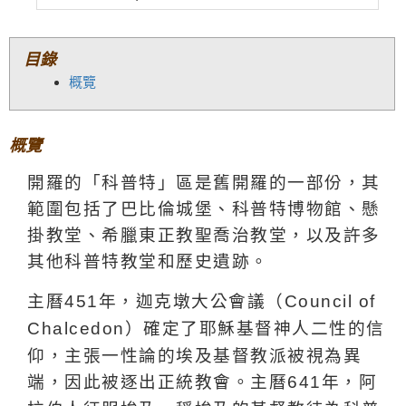
目錄
概覽
概覽
開羅的「科普特」區是舊開羅的一部份，其
範圍包括了巴比倫城堡、科普特博物館、懸
掛教堂、希臘東正教聖喬治教堂，以及許多
其他科普特教堂和歷史遺跡。
主曆
年，迦克墩大公會議（
451
Council of
）確定了耶穌基督神人二性的信
Chalcedon
仰，主張一性論的埃及基督教派被視為異
端，因此被逐出正統教會。主曆
年，阿
641