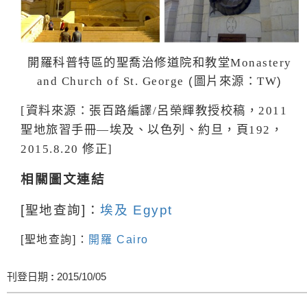
開羅科普特區的
聖喬治修道院和教堂
Monastery
(
)
and Church of St. George
圖片來源：TW
資料來源：張百路編譯
呂榮輝教授校稿，
[
/
2011
聖地旅習手冊
埃及、以色列、約旦，頁
，
—
192
修正
2015.8.20
]
相關圖文連結
[聖地查詢]：
埃及 Egypt
[聖地查詢]：
開羅 Cairo
刊登日期
:
2015/10/05