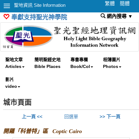
繁體
簡體
聖地資訊 Site Information
網內搜尋 ▼
奉獻支持聖光神學院
聖地文章
簡明聖經史地
專書專欄
相簿圖片
Articles
Bible Places
Book/Col
Photos
影片
video
城市頁面
上一頁 <<
回選單
>> 下一頁
開羅「科普特」區 Coptic Cairo