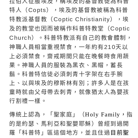
拉伯人征服埃及，稱埃及的基督教徒為科普
特人（
），埃及的基督教被稱為科普
Copts
特教派基督教（
），埃
Coptic Christianity
及的教堂也因而被稱作科普特教堂（
Coptic
）。科普特教派有自己的教會體制，
Church
神職人員相當重視禁食，一年約有
天以
210
上必須禁食，齋戒期間只能在晚餐時食用蔬
果。神職人員的服裝為黑衣、黑帽，蓄長
鬍。科普特信徒必須刺青十字架在右手腕
上、以與埃及的穆斯林有別；許多人是在孩
童時就由父母帶去刺青，就像猶太人為嬰孩
行割禮一樣。
傳統上認為，「聖家庭」（
，
指
Holy Family
的是約瑟、馬利亞和聖嬰耶穌）曾經到過開
羅「科普特」區這個地方，並且住過
目前聖