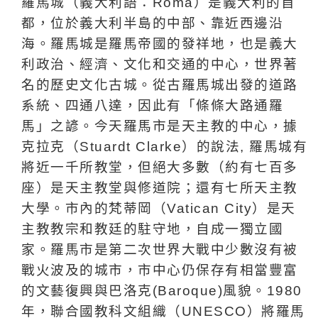
羅馬城（義大利語：
Roma
）是義大利的首
都，位於義大利半島的中部、靠近西邊沿
海。羅馬城是羅馬帝國的發祥地，也是義大
利政治、經濟、文化和交通的中心，世界著
名的歷史文化古城。從古羅馬城出發的道路
系統、四通八達，因此有「條條大路通羅
馬」之諺。今天羅馬市是天主教的中心，據
克拉克（
Stuardt Clarke
）的說法
,
羅馬城有
將近一千所教堂，但絕大多數（約有七百多
座）是天主教堂與修道院；還有七所天主教
大學。市內的梵蒂岡（
Vatican City
）是天
主教教宗和教廷的駐守地，自成一獨立國
家。羅馬市是第二次世界大戰中少數沒有被
戰火波及的城市，市中心仍保存有相當豐富
的文藝復興與巴洛克
(Baroque)
風貌。
1980
年，聯合國教科文組織（
UNESCO
）將羅馬