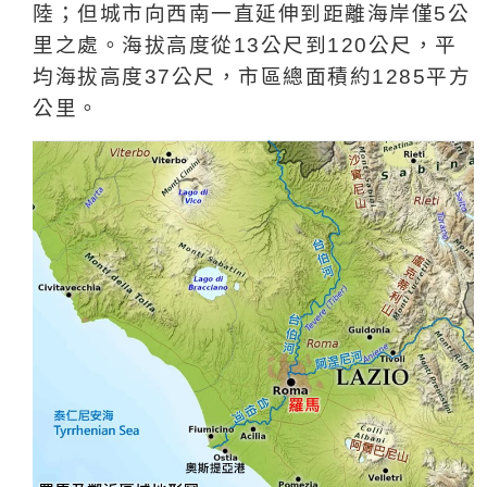
陸；但城市向西南一直延伸到距離海岸僅
5
公
里
之處。海拔高度從
13
公尺
到
120
公尺
，平
均海拔高度
37
公尺
，市區總面積約
1285
平方
公里。