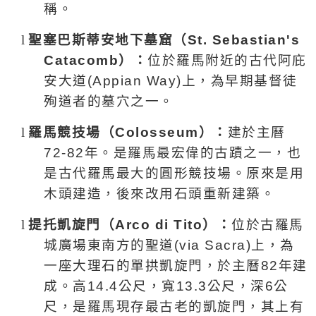
稱。
l
聖塞巴斯蒂安地下墓窟（
St. Sebastian's
Catacomb
）：
位於羅馬附近的古代阿庇
安大道
(Appian Way)
上，為早期基督徒
殉道者的墓穴之一。
l
羅馬競技場（
Colosseum
）：
建於主曆
72-82
年。是羅馬最宏偉的古蹟之一，也
是古代羅馬最大的圓形競技場。原來是用
木頭建造，後來改用石頭重新建築。
l
提托凱旋門（
Arco di Tito
）：
位於古羅馬
城廣場東南方的聖道(via Sacra)上，為
一座大理石的單拱凱旋門，於主曆
82
年建
成。高
14.4
公尺
，寬
13.3
公尺
，深
6
公
尺
，是羅馬現存最古老的凱旋門，其上有