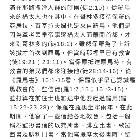
滿在耶路撒冷人群的時候(徒2:10)，從羅馬
來的猶太人也在其中
。在哥林多接待保羅的
亞居拉、百基拉夫婦也是來自羅馬，他們是
因為革老丟皇帝驅逐猶太人而離開首都，才
來到哥林多的
(
徒
18:2)
。雖然保羅為了上訴
該撒才首次到羅馬，但當時那裡早已有教會
(
徒
19:21
；
23:11)
。當保羅抵達羅馬時，有
教會的弟兄們都來迎接他
(
徒
28:14-16)
，從
《羅馬書》16:1-15看，保羅似乎早已認識羅
馬教會的一些信徒
(
羅
1:7,15
；
16 :3-15)
，
並打算在前往士班雅途中他要經過羅馬
(
羅
15:22-23,28
)
。保羅在羅馬坐牢兩年，在此
期間，他寫了一些信給各地教會，包括一般
稱為監獄書信的以弗所書、腓立比書、歌羅
西書及腓利門書。當他寫提摩太後書時，聖