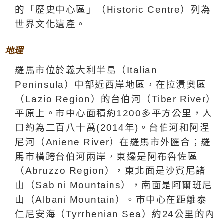
的「歷史中心區」（
Historic Centre
）列為
世界文化遺產。
地理
羅馬
市
位於義大利半島（
Italian
Peninsula
）中
部近西岸地區，在
拉
漬奧
區
（
Lazio Region
）的台伯河（
Tiber River
）
平原上
。
市中心面積約
1200
多平方公里，人
口約為二百八十萬
(2014
年
)
。台伯河和阿涅
尼河（
Aniene
River
）在羅馬市外匯合；羅
馬市橫跨台伯河兩岸，東邊是阿布魯佐區
（
Abruzzo Region
），東北面是沙賓尼諸
山（
Sabini Mountains
），南面是阿爾班尼
山（
Albani Mountain
）。市中心在距離泰
仁尼安海（
Tyrrhenian Sea
）約
24
公里
的
內