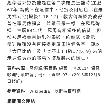
經學者都認為他是在第二次羅馬坐監時
(
主曆
67
年
)
寫的。在這信中，他提及阿尼色弗在羅
馬找到他
(
提後
1:16-17)
。教會傳統認為彼得
曾在羅馬傳福音，並跟保羅一樣，在羅馬殉
道。主曆
64
年代，羅馬有相當多的信徒，但
卻被尼祿皇帝慘酷的屠殺。約翰寫《啟示
錄》時雖沒有直接提到羅馬這個名字，卻以
「大巴比倫」及「七座山」
(
啟
17:5, 9)
來
暗
示這個城市的邪惡敗壞及將來的滅亡。
資料來源：
呂榮輝
/
張百路
編著，《
2011
年保羅
歐洲行蹤旅習手冊》，頁
95-97
。
(2016
12
6
年
月
)
日修訂
參考資料
：
Wikipedia
；以斯拉百科網
相關圖文連結