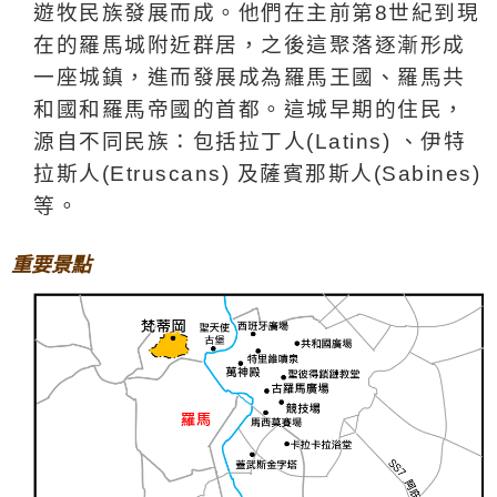
遊牧民族發展而成。他們在主前第
8
世紀到現
在的羅馬城附近群居，之後這聚落逐漸形成
一座城鎮，進而發展成為羅馬王國、羅馬共
和國和羅馬帝國的首都。這城早期的住民，
源自不同民族：包括拉丁人
(Latins)
、伊特
拉斯人
(Etruscans)
及薩賓
那斯
人
(Sabines)
等。
重要景點