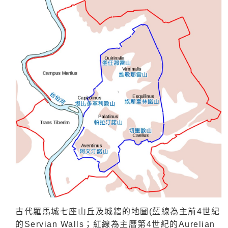
古代羅馬城七座山丘及城牆的地圖
(
藍線為主前
4
世紀
的
Servian Walls
；紅線為
主曆第
4
世紀的
Aurelian