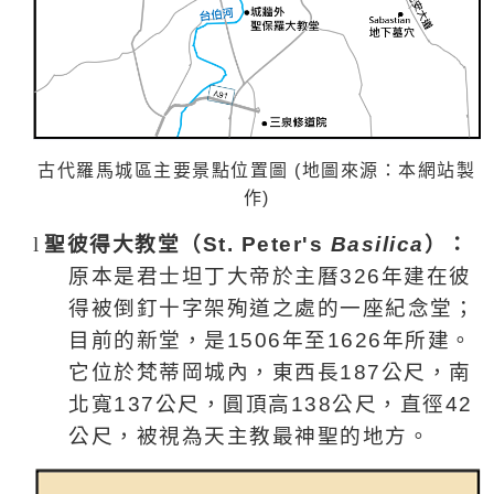
古代羅馬城區主要景點位置圖
(
地圖來源：本網站製
作
)
l
聖彼得大教堂（
St. Peter's
Basilica
）：
原本是君士坦丁大帝於主曆
326
年建在彼
得被倒釘十字架殉道之處的一座紀念堂；
目前的新堂，是
1506
年至
1626
年所建。
它位於梵蒂岡城內，東西長
187
公尺
，南
北寬
137
公尺
，圓頂高
138
公尺
，直徑
42
公尺
，被視為天主教最神聖的地方。