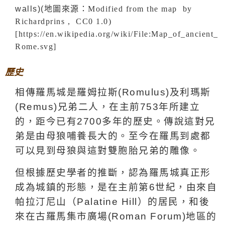
walls)
(
地圖來源：Modified from the map by
Richardprins , CC0 1.0)
[https://en.wikipedia.org/wiki/File:Map_of_ancient_
Rome.svg]
歷史
相傳羅馬城是羅姆拉斯
(Romulus)
及利瑪斯
(Remus)
兄弟二人，在主前
753
年所建立
的，距今已有
2700
多年的歷史。傳說這對兄
弟是由母狼哺養長大的。至今在羅馬到處都
可以見到母狼與這對雙胞胎兄弟的雕像。
但根據歷史學者的推斷，認為羅馬城真正形
成為城鎮的形態，是在主前第
6
世紀，由來自
帕拉汀尼山（
Palatine Hill
）的居民，和後
來在古羅馬集市廣場
(Roman Forum)
地區的