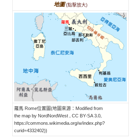
地圖
(點擊放大)
羅馬 Rome位置圖(地圖來源：Modified from
the map by NordNordWest , CC BY-SA 3.0,
https://commons.wikimedia.org/w/index.php?
curid=4332402))