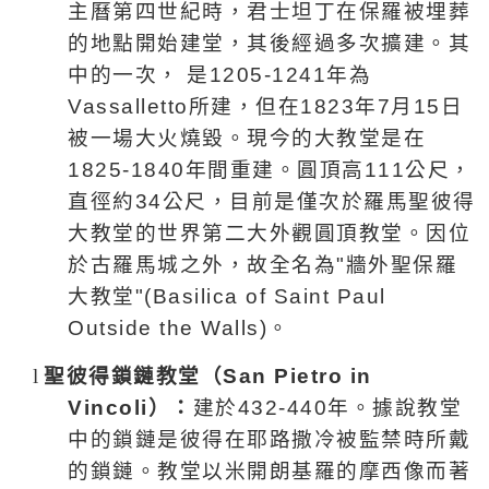
主曆第四世紀時，君士坦丁在保羅被埋葬
的地點開始建堂，其後經過多次擴建。其
中的一次，
是
1205-1241
年為
Vassalletto
所建，但在
1823
年7月
15
日
被一場大火燒毀。現今的大教堂是在
1825-1840年間重建
。圓頂高
111
公尺
，
直徑約
34
公尺
，
目前是僅次於羅馬聖彼得
大教堂的世界第二大外觀圓頂教堂。因位
於古羅馬城之外，故全名為"牆外聖保羅
大教堂"(
Basilica of Saint Paul
Outside the Walls)
。
l
聖彼得
鎖鏈
教
堂
（
San Pietro in
Vincoli
）：
建於
432-440
年。據說教堂
中的鎖鏈是彼得在耶路撒冷被監禁時所戴
的鎖鏈。教堂以米開朗基羅的摩西像而著