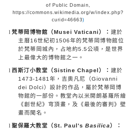
of
Public Domain,
https://commons.wikimedia.org/w/index.php?
curid=46663
)
l
梵蒂岡博物館（
Musei Vaticani
）：
建
於
主曆
16
世紀初
1506
年的梵蒂岡博物館位
於梵蒂岡城內，占地約
5.5
公頃
，是世界
上最偉大的博物館之一。
l
西斯汀小教堂（
Sistine Chapel
）：
建於
1473-1481
年，吉奧凡尼（
Giovanni
dei Dolci
）設計的作品，屬於梵蒂岡博
物館的一部份。教堂內以米開朗基羅所繪
《創世紀》穹頂畫，及《最後的審判》壁
畫而聞名。
l
聖保羅大教堂（
St. Paul's
Basilica
）：