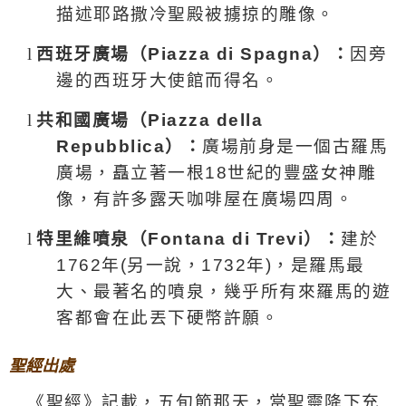
描述耶路撒冷聖殿被擄掠的雕像。
l
西班牙廣場（
Piazza di Spagna
）：
因旁
邊的西班牙大使館而得名。
l
共和國廣場（
Piazza della
Repubblica
）：
廣場前身是一個古羅馬
廣場，矗立著一根
18
世紀的豐盛女神雕
像，有許多露天咖啡屋
在廣場四周
。
l
特里維噴泉（
Fontana di Trevi
）：
建於
1762
年(另一說，1732年)，是羅馬最
大、最著名的噴泉，幾乎所有來羅馬的遊
客都會在此丟下硬幣許願。
聖經出處
《聖經》記載，五旬節那天，當聖靈降下充