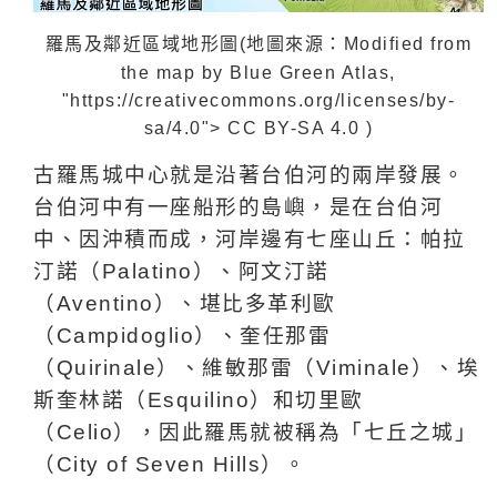
羅馬及鄰近區域地
形
圖
(
地圖來源：Modified from
the map by Blue Green Atlas,
"https://creativecommons.org/licenses/by-
sa/4.0"> CC BY-SA 4.0
)
古羅馬城中心就是沿著台伯河的兩岸發展。
台伯河中有一座船形的島嶼，是在台伯河
中、因沖積而成，河岸邊有七座山丘：帕拉
汀諾（
Palatino
）、阿文汀諾
（
Aventino
）、堪比多革利歐
（
Campidoglio
）、奎任那雷
（
Quirinale
）、維敏那雷（
Viminale
）、埃
斯奎林諾（
Esquilino
）和切里歐
（
Celio
），因此羅馬就被稱為「七丘之城」
（
City of Seven Hills
）。