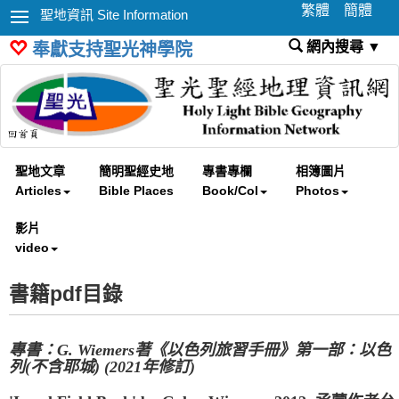
繁體
簡體
聖地資訊 Site Information
網內搜尋 ▼
奉獻支持聖光神學院
聖地文章
簡明聖經史地
專書專欄
相簿圖片
Articles
Bible Places
Book/Col
Photos
影片
video
書籍pdf目錄
專書：G. Wiemers著《以色列旅習手冊》第一部：以色
列(不含耶城) (2021年修訂)