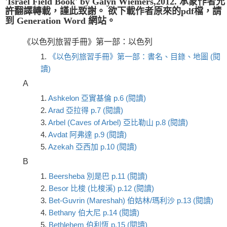
'Israel Field Book' by Galyn Wiemers,2012. 承蒙作者允
許翻譯轉載，謹此致謝。 欲下載作者原來的pdf檔，請
到 Generation Word 網站。
《以色列旅習手冊》第一部：以色列
1.
《以色列旅習手冊》第一部：書名、目錄、地圖 (閱
讀)
A
1.
Ashkelon 亞實基倫 p.6 (閱讀)
2.
Arad 亞拉得 p.7 (閱讀)
3.
Arbel (Caves of Arbel) 亞比勒山 p.8 (閱讀)
4.
Avdat 阿弗達 p.9 (閱讀)
5.
Azekah 亞西加 p.10 (閱讀)
B
1.
Beersheba 別是巴 p.11 (閱讀)
2.
Besor 比梭 (比梭溪) p.12 (閱讀)
3.
Bet-Guvrin (Mareshah) 伯姑林/瑪利沙 p.13 (閱讀)
4.
Bethany 伯大尼 p.14 (閱讀)
5.
Bethlehem 伯利恆 p.15 (閱讀)