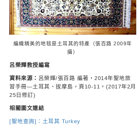
編織精美的地毯是土耳其的特產（張百路
2009
年
攝）
呂榮輝教授編寫
資料來源：
呂榮輝
/
張百路 編著，
2014
年聖地旅
習手冊—土耳其、拔摩島，頁
10-11
。
(2017
年
2
月
25
日修訂
)
相關圖文連結
[聖地查詢]：土耳其 Turkey