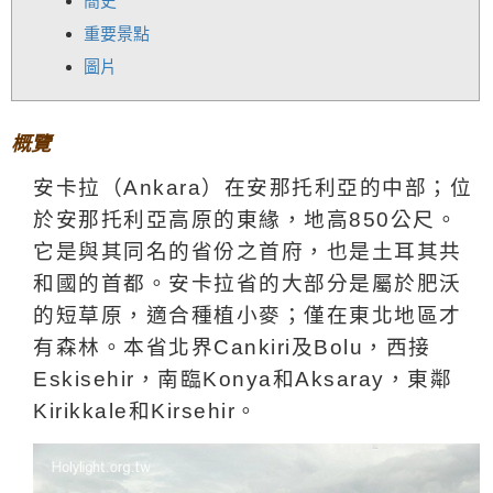
簡史
重要景點
圖片
概覽
安卡拉（
Ankara
）在安那托利亞的中部；位
於安那托利亞高原的東緣，地高
850
公尺。
它是與其同名的省份之首府，也是土耳其共
和國的首都。安卡拉省的大部分是屬於肥沃
的短草原，適合種植小麥；僅在東北地區才
有森林。本省北界
Cankiri
及
Bolu
，西接
Eskisehir
，南臨
Konya
和
Aksaray
，東鄰
Kirikkale
和
Kirsehir
。