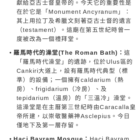
獻給亞古士督皇帝的。今天它的重要性是
在於它是「
Monument Ancyranum
」：
其上用拉丁及希臘文刻著亞古士督的遺言
（
testament
）。這廟在第五世紀時曾一
度被改為一個禮拜堂。
•
羅馬時代的澡堂
(The Roman Bath)
：
這
「羅馬時代澡堂」
的
遺跡
，
位於
Ulus
區的
Cankiri
大道上，設有羅馬時代典型（標
準）的設備；一個擁有
caldarium
（熱
房）、
frigidarium
（冷房）、及
tepidarium
（溫房）的「三溫冷」澡堂。
這澡堂是在主曆第三世紀時由
Caracalla
皇
帝所建，以崇敬醫藥神
Asclepius
。今日
僅地下及第一層存留。
•
Haci Bayram Mosque
：
Haci Bayram