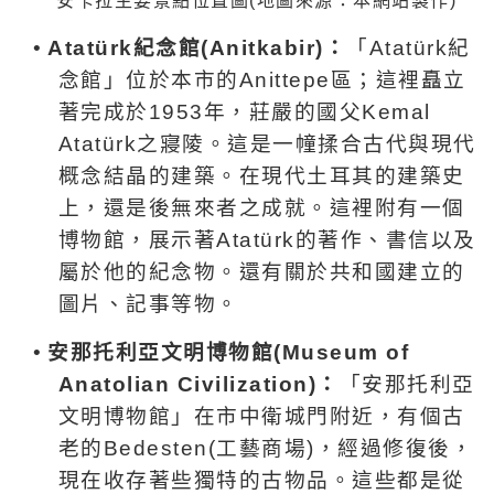
安卡拉
主
要景點位置圖
(
地圖來源：本網站製作
)
•
Atatürk紀念
館
(Anitkabir)
：
「
Atatürk紀
念
館」位於本市的
Anittepe
區；這裡矗立
著完成於
1953
年，莊嚴的國父
Kemal
Atatürk
之寢陵。這是一幢揉合古代與現代
概念結晶的建築。在現代土耳其的建築史
上，還是後無來者之成就。這裡附有一個
博物館，展示著
Atatürk
的著作、書信以及
屬於他的紀念物。還有關於共和國建立的
圖片、記事等物。
•
安那托利亞文明博物館
(Museum of
Anatolian Civilization)
：
「安那托利亞
文明博物館」在市中衛城門附近，有個古
老的
Bedesten(工藝商場)
，經過修復後，
現在收存著些獨特的古物品。這些都是從