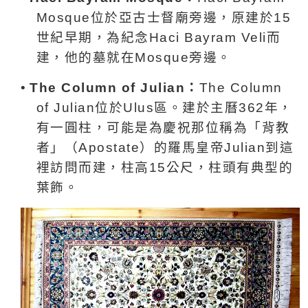
Mosque
位於亞古士督廟旁邊，原建於
15
世紀早期，為紀念
Haci Bayram Veli
而
建，他的墓就在
Mosque
旁邊。
•
The Column of Julian
：
The Column
of Julian
位於Ulus區。建於主曆362年，
有一圓柱，可能是為慶祝那位稱為「背教
者」（Apostate）的羅馬皇帝Julian到這
裡訪問而建，柱高15公尺，柱頭有典型的
葉飾。