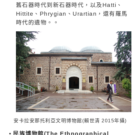
舊石器時代到新石器時代，以及
Hatti
、
Hittite
、
Phrygian
、
Urartian
，還有羅馬
時代的遺物。。
安卡拉安那托利亞文明博物館
(
賴世清 2015年攝
)
•
民族博物館
(The Ethnographical