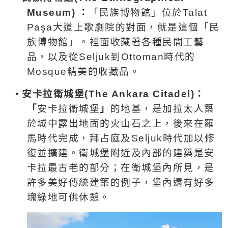
Museum)
：
「民族博物館」
位於
Talat
Pa
ş
a
大道上歌劇院的對面，就是這個「民
族博物館」。裡面收藏著各種民間工藝
品，以及從
Seljuk
到
Ottoman
時代的
Mosque
精美的收藏品。
•
安卡拉
衛城堡
(The Ankara Citadel)
：
「
安卡拉
衛城堡
」
的地基，是加拉太人築
於城中露出地面的火山石之上，後來在羅
馬時代完成，拜占庭及
Seljuk
時代加以修
復並擴建。衛城堡附近及內部的建築是安
卡拉最古老的部分；在衛城堡內所見，是
許多美好傳統建築的例子，堡內還有好多
塊綠地可供休憩。