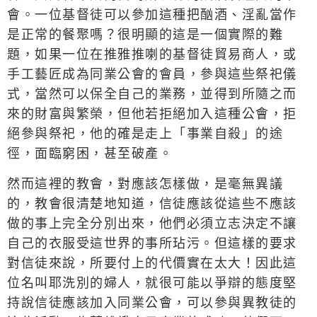
會。一位基督徒可以參加這種把酗酒、淫亂當作
是正常的餐聚嗎？很明顯的這是一個實際的難
題，如果一位在推雅推喇的基督徒貿易商人，或
手工藝匠成為同業公會的會員，參與這些祭祀儀
式，當然可以保全自己的業務，並得到所隨之而
來的財富與繁榮，但他若拒絕加入這種公會，拒
絕參與祭祀，他的確是走上「事業自殺」的途
徑，面臨窮困，甚至破產。
然而這裡的教會，對應該怎樣做，是毫無異議
的，教會很清楚地知道，信徒應該從這些不應該
做的事上完全分別出來，他們必須立志決定不讓
自己的衣服受這世界的事所玷污。但這樣的要求
對信徒來說，所要付上的代價實在太大！因此這
位名叫耶洗別的婦人，就很可能以爭辯的態度堅
持說信徒應該加入同業公會，可以參與異教徒的