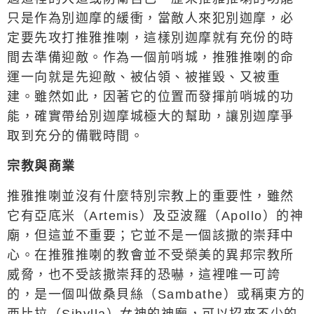
只是作為別迦摩的緩衝，當敵人來犯別迦摩，必
定要先攻打推雅推喇，這樣別迦摩就有充份的時
間去準備迎敵。作為一個前哨城，推雅推喇的命
運一向就是先迎敵、被佔領、被摧毀、又被重
建。雖然如此，因著它的位置而發揮前哨城的功
能，確實帶给別迦摩城極大的幫助，讓別迦摩爭
取到充分的備戰時間。
宗教與商業
推雅推喇並沒有什麼特別宗教上的重要性，雖然
它有亞底米（
Artemis
）及亞波羅（
Apollo
）的神
廟，但這並不重要；它並不是一個該撒的崇拜中
心。在推雅推喇的教會並不受榮美的異邦宗教所
威脅，也不受該撒崇拜的恐嚇，這裡唯一可誇
的，是一個叫做桑貝絲（
Sambathe
）或稱東方的