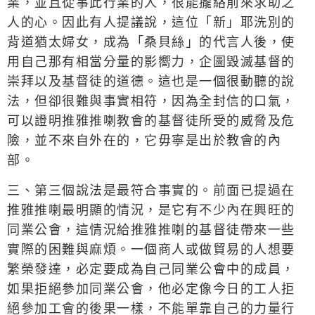
業，並且從事此行業的人，很能攏絡前來求助之
人的心。因此有人提議說，這位「新」耶洗別的
背道猶太婦女，成為「桑貝絲」的代言人後，使
用自己那有相當分量的影嚮力，企圖毀滅基督的
崇拜以及基督徒的道德。這也是一個很動聽的說
法，但卻很難與事實相符，因為全封信的口氣，
可以證明推雅推喇教會的基督徒所受的威脅及危
險，並不來自外在的，它毋寧是出於教會的內
部。
三、第三個說法是最符合事實的。前面已提過在
推雅推喇最明顯的情況，是它有不少內在興旺的
同業公會，這情況給推雅推喇的基督徒帶來一些
實際的困難與麻煩。一個商人或做貿易的人想要
繁榮發達，必定要成為自己同業公會中的成員，
如果拒絕參加同業公會，他必定像今日的工人拒
絕參加工會的後果一樣，不能單靠自己的力量行