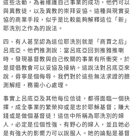
這些活動，為著維護自己事業的成功，他們可以
與異教徒，以及異教的崇拜妥協。這種與現實妥
協的商業手段，似乎是比較能夠解釋這位「新」
耶洗別之作為的說法。
四、有人甚至認為這位耶洗別就是「商賈之后」
呂底亞。他們推測說：當呂底亞回到推雅推喇
時，發現基督教與自己攸關的事業有所衝突，於
是提倡教會可以妥協及接納。這說法對呂底亞來
說，毋寧是個侮辱。我們對於這些無法求證的臆
測解經，務需小心處理。
事實上呂底亞及其他每位信徒，都得面臨一個抉
擇，成全事業的繁榮抑或是忠於耶穌基督；賺大
錢或是做個基督徒！這信中所稱為耶洗別的婦
人，必定是位個性強、有野心的婦人，並且她必
是有強大的影嚮力可以說服人。她的論點是基督