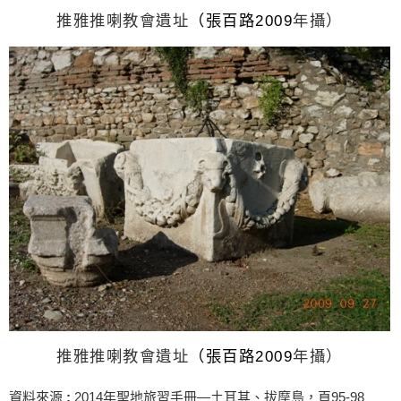
推雅推喇教會遺址
（張百路
2009
年攝）
推雅推喇教會遺址
（張百路
2009
年攝）
資料來源
:
2014年聖地旅習手冊—土耳其、拔摩島，頁95-98