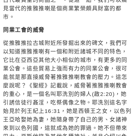
古代最貴重的商品之一。從這一點，我們可以窺
見當代的推雅推喇是個商業繁榮頗具財富的都
市。
同業工會的威脅
從推雅推拉古城附近所發掘出來的碑文，我們可
以知道推雅推喇有一個和附近諸城不同的特色，
它比在亞西亞其他大小相似的城市，有更多的同
業公會。這些貿易上強而有力的同業公會，很可
能就是那直接威脅著推雅推喇教會的壓力。這怎
麼說呢？《聖經》記載說，威脅著推雅推喇教會
的重心，是一個名叫耶洗別的婦人(啟2:20)，她
引誘信徒行姦淫，吃祭偶像之物。耶洗別這名字
始見於列王紀上
16:31
，她是西頓王之女，以色列
王亞哈娶她為妻，她隨身帶了自己的男、女諸神
來到以色列國，這就成為她的罪過。她不但帶來