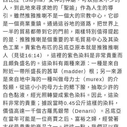
西比拉（
Sibylla
）女神的神廟，可以招來不少的
人，到此地來尋求她的「聖諭」作為人生的導
引。雖然推雅推喇不是一個大的宗教中心，它卻
是一個商業重鎮。通過這谷地的道路，把世界上
一半的貿易都帶到它的門前，兩樣特別值得提起
的是：推雅推喇是個重要的羊毛貿易中心及其染
色工業。賣紫色布匹的呂底亞原本就是推雅推喇
人（見徒
16:14
），這裡的紫色染料是非常貴重而
且頗負盛名的。這染料有兩種來源：一種是來自
附近一帶所盛長的茜草（
madder
）根；另一來源
是來自地中海的一種叫做母力士（
murex
）的介
殼類，從這小小的母力士的鰓下腺，抽取少許的
白色黏液，經光照轉變成
紫色染料。因此，這染
料非常的貴重；據說當時0.45公斤這樣的染料，
價值高達一千個古羅馬銀幣（
Denarii
）。呂底亞
在當年可能是一位商賈之后、富裕之婦，經營著