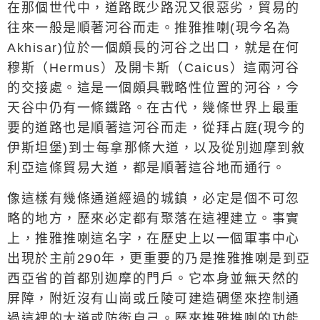
在那個世代中，道路既少路況又很惡劣，貿易的
往來一般是順著河谷而走。推雅推喇
(
現今名為
Akhisar)
位於一個頗長的河谷之出口，就是在何
穆斯（
Hermus
）及開卡斯（
Caicus
）這兩河谷
的交接處。這是一個頗具戰略性位置的河谷，今
天谷中仍有一條鐵路。在古代，幾條世界上最重
要的道路也是順著這河谷而走，從拜占庭(現今的
伊斯坦堡)到士每拿那條大道，以及從別迦摩到敘
利亞這條貿易大道，都是順著這谷地而通行。
像這樣有幾條通道經過的城鎮，必定是個不可忽
略的地方，歷來必定都有聚落在這裡建立。事實
上，推雅推喇這名字，在歷史上以一個軍事中心
出現於主前
290
年，更重要的乃是推雅推喇是到亞
西亞省的首都別迦摩的門戶。它本身並無天然的
屏障，附近沒有山崗或丘陵可建造碉堡來控制通
過這裡的大道或防衛自己。歷來推雅推喇的功能