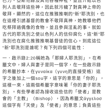
巴力、亞斯他錄及其他各種神祉，並且介紹以色
列人去敬拜這些神，因此就污穢了對真神上帝的
敬拜。顯然的，這位在推雅推喇的
“
新
”
耶洗別，也
在這裡引誘基督的教會不敬拜真神，她教導他們
吃祭拜過偶像的食物，並且參與淫亂的事。就如
古代的耶洗別之使以色列人的信仰腐化，這
“
新
”
耶
洗別也在腐化推雅推喇基督徒的信心。到底這位
“
新
”
耶洗別是誰呢？有下列四個可能性：
一．啟示錄
2:20
稱她為「那婦人耶洗別」。在希
臘文中，婦人與妻子是同一個字，在一些啟示錄
的希臘抄本，在
γυναίκα
（
γυνη
的直接受格）這
字之後加上一個
sou
字，這字的意思是「你的」，
這樣一來，這兩個希臘字意味著「你的妻子耶洗
別」。有些學者認為接收這些信的「使者」是教
會的「主教」（
Bishop
），因為希臘文
άγγελοσ
這個字有「天使」及「使者」的意思；負責這些