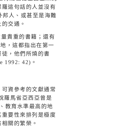
保羅這句話的人並沒有
外邦人、或甚至是海難
上的交通。
大量貴重的書籍；還有
問地，這都指出在第一
督徒，他們所燒的書
le 1992: 42)
。
，可資參考的文獻通常
說羅馬省亞西亞曾是
、教育水準最高的地
其重要性來排列是極度
省相關的繁榮。