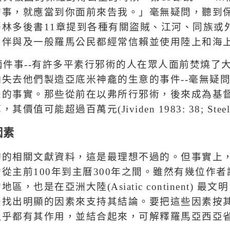
的事，就應當到你面前來告我。
」毫無疑問，聽到
哥林多後書
11
章提到各種有關盜賊、江河、同族或
同伴與及一般羅馬公民都經常信賴並使用陸上和海
兩件事
--
有許多平素行邪術的人在眾人面前焚燒了
怕失去他們製造亞底米神龕的生意的事件
--
毫無疑
榮的事實。那些從前在以弗所行邪術，後來成為基
算，其價值可能超過百萬元
(Jividen 1983: 38; Stee
因素
夠的相關文獻資料，這是最理想不過的。但事實上
約從主前
100
年到主曆
300
年之間。雖然有幾位作者
的地區，也是在亞洲大陸
(Asiatic continent)
最文明
法找出明顯的因素來支持其
結論。要把這些因素按
似乎都有其作用，並結合起來，可解釋羅馬亞西亞