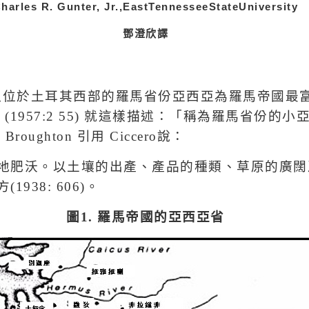
harles R. Gunter, Jr.,EastTennesseeStateUniversity
鄧澄欣譯
以位於土耳其西部的羅馬省份亞西亞為羅馬帝國最
f (1957:2 55)
就這樣描述：「稱為羅馬省份的小
. Broughton
引用
Ciccero
說：
地肥沃。以土壤的出產、產品的種類、草原的廣闊
方
(1938: 606)
。
圖
1.
羅馬帝國的亞西亞省