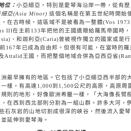
地位：
小亞細亞，特別是愛琴海沿岸一帶，從有歷
亞細亞
(Asia Minor)
這個名稱是在第五世紀時開始
過，在古時候，這區域不是被看為一整體
(Vos 1973
us III
在主前
133
年把他的王國遺贈給羅馬帝國時，
sia)
、和迦利亞
(Caria)
曾被視作獨立的國家或是行
前
167
年已成為自由邦。但很有可能，在當時的羅
及
Attalid
王國，而把整個地域合併為亞西亞省
(Ram
亞洲最早擁有的地區。它包括了小亞細亞西半部的
區一樣，有高達
1,000
到
1,500
公尺的高原，高原周
不規則的地形，好像歐洲希臘一樣，「大海像長臂
脈，在西到西北部則分割為一組山群。許多大河，
些石灰岩的山地切割成很深的峽谷，然後流入愛琴
，並延伸到愛琴海。