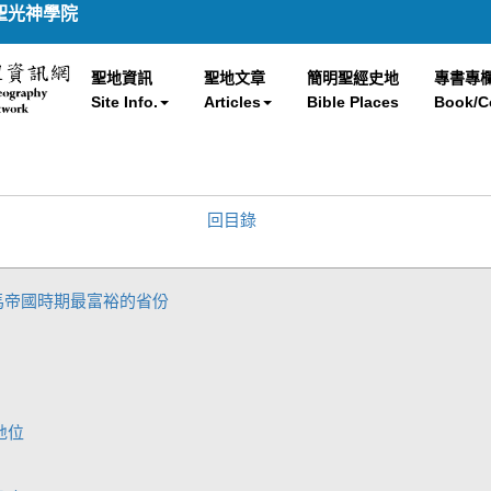
聖光神學院
聖地資訊
聖地文章
簡明聖經史地
專書專
Site Info.
Articles
Bible Places
Book/C
回目錄
馬帝國時期最富裕的省份
地位