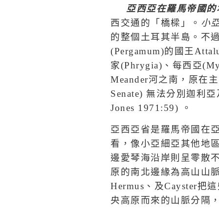
亞西亞在羅馬帝國的
西交通的「橋樑」。
小
的整個土耳其半島。不
(Pergamum)
的國王
Attal
家
(Phrygia)
、每西亞
(My
Meander
河之南，原在主
Senate)
無法分別迦利亞
Jones 1971:59)
。
亞西亞省是羅馬帝國在
看，像小亞細亞其他地
邊愛琴海沿岸則呈零散
原的南北邊緣為高山山
Hermus
、及
Cayster
把這
央高原而來的山脈分隔