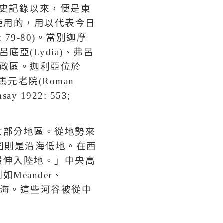
史記錄以來，便是東
使用的，用以代表今日
: 79-80)
。當別迦摩
呂底亞
(Lydia)
、弗呂
政區。迦利亞位於
馬元老院
(Roman
say 1922: 553;
大部分地區。從地勢來
圍則是沿海低地。在西
般伸入陸地。」中央高
例如
Meander
、
海。這些河谷被從中