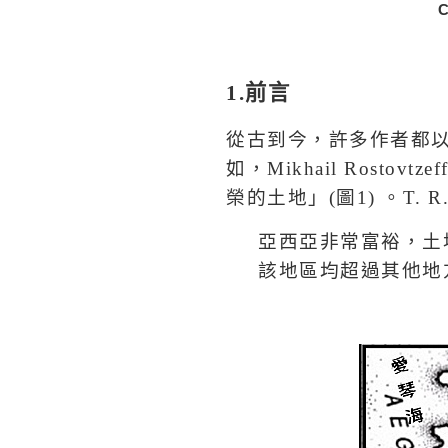
C
1.
前言
從古到今，許多作者都
如，
Mikhail Rostovtzef
榮的土地」
(
圖
1)
。
T. R
亞西亞非常富裕，土
該地區均超過其他地