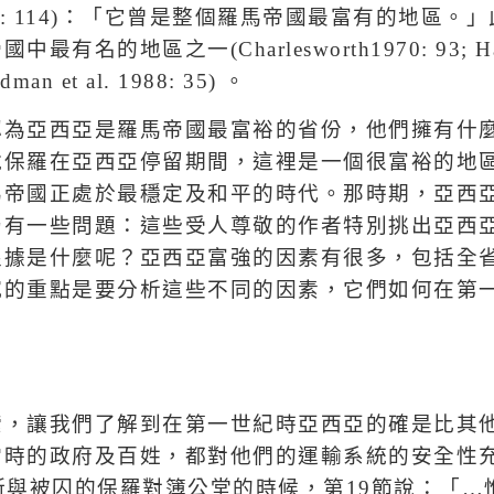
: 114)
：「它曾是整個羅馬帝國最富有的地區。」
帝國中最有名的地區之一
(Charlesworth1970: 93; H
dman et al. 1988: 35)
。
認為亞西亞是羅馬帝國最富裕的省份，他們擁有什
說保羅在亞西亞停留期間，這裡是一個很富裕的地
馬帝國正處於最穩定及和平的時代。那時期，亞西
仍有一些問題：這些受人尊敬的作者特別挑出亞西
根據是什麼呢？亞西亞富強的因素有很多，包括全
究的重點是要分析這些不同的因素，它們如何在第
索，讓我們了解到在第一世紀時亞西亞的確是比其
當時的政府及百姓，都對他們的運輸系統的安全性
斯與被囚的保羅對簿公堂的時候，第
19
節說：「
…