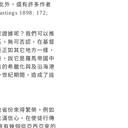
此外，還有許多作者
astings 1898: 172;
麼證據呢？我們可以推
區。無可否認，在基督
亞正如其它地方一樣，
亞，說它是羅馬帝國中
省的希臘化與及沿海港
一世紀期間，造成了這
他省份來得繁榮。例如
充滿信心。在使徒行傳
惟有幾個從亞西亞來的