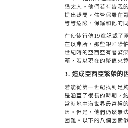
猶太人。
他們若有告我
提出疑問。儘管保羅在
等等危險，保羅和他的
在使徒行傳
19
章記載了
在以弗所，那些銀匠恐
世紀時的亞西亞有著繁
籍，若以現在的幣值來
3.
造成亞西亞繁榮的
若能從第一世紀找到足
是涵蓋了很長的時期，
當時地中海世界最富裕
區。但是，他們仍然無
困難。以下的八個因素