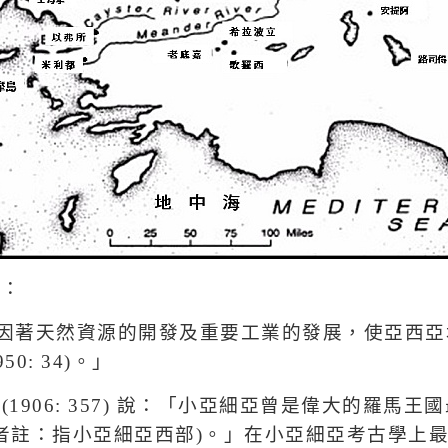
載：
因著天然資源的開發及重要工業的發展，使亞西亞
950: 34)
。」
(1906: 357)
說：「小亞細亞曾是偉大的羅馬王國
者註：指小亞細亞西部
)
。」在小亞細亞考古學上