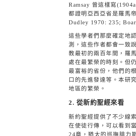
Ramsay
曾這樣寫
(1904a
都證明亞西亞省是羅馬
Dudley 1970: 235; Boar
這些學者們那麼確定地
測，這些作者都會一致
教最初的兩百年間，羅
處在最繁榮的時刻。但
最富裕的省份，他們的
口的先進發達等。本研
地區的繁榮。
2.
從新約聖經來看
新約聖經提供了不少線
在使徒行傳，可以看到
24
章，猶太的巡撫腓力