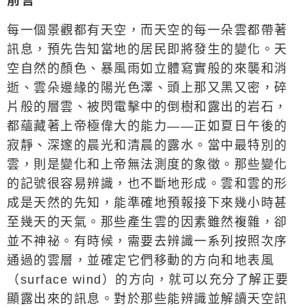
前言
每一個景觀都有天空，而天空的每一朵雲都帶著
訊息，預先告知當地的居民即將發生的變化。天
空自然的顏色、暴風雨如立體寫實般的來襲和消
逝、雲朵邊緣的陽光色澤、頭上那又黑又密，碎
片般的層雲、被閃電擊中的倒樹和露出的岩石，
都蘊藏著上帝極偉大的能力
——
正如夏日午後的
寂靜、深邃的晨光和清晨的露水。當中最特別的
雲，則是變化和上帝無法測度的象徵。那些變化
的記號很容易辨識，也不斷地形成。雲和雲的形
成是天然的先知，能準確地預報接下來幾小時甚
至幾天的天氣。那些產生雲的因素雖然複雜，卻
並不神祕。有時候，需要去辨識一系列按照次序
通過的雲層，並確定它們移動的方向和地表風
（
surface wind
）的方向，就可以充分了解正要
顯露出來的訊息。對於那些能辨識並解讀天空訊