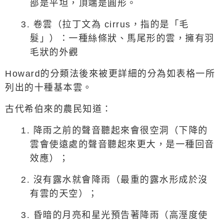
部是平坦，頂端是圓形。
3.
卷雲（拉丁文為
cirrus
，指的是「毛
髮」）：一種絲條狀、馬尾形的雲，擁有羽
毛狀的外觀
Howard
的分類法後來被更詳細的分為如表格一所
列出的十種基本雲。
古代希伯來的農民知道：
1.
降雨之前的聲音聽起來會很空洞（下降的
雲會使遠處的聲音聽起來更大，是一種回音
效應）；
2.
沒有露水就會降雨（最重的露水形成於沒
有雲的天空）；
3.
昏暗的月亮和星光預告著降雨（高溼度使