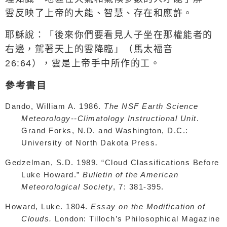
雲反映了上帝的大能、智慧、存在和應許。
耶穌說：「
後來你們要看見人子坐在那權能者的
右邊，駕著天上的雲降臨
」
（馬太福音
26:64
），雲是上帝手中所作的工。
參考書目
Dando, William A. 1986.
The NSF Earth Science
Meteorology--Climatology Instructional Unit
.
Grand Forks, N.D. and Washington, D.C.:
University of North Dakota Press.
Gedzelman, S.D. 1989. “Cloud Classifications Before
Luke Howard.”
Bulletin of the American
Meteorological Society
, 7: 381-395.
Howard, Luke. 1804.
Essay on the Modification of
Clouds.
London: Tilloch’s Philosophical Mag­azine