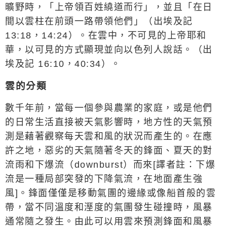
曠野時，「
上帝領百姓繞道而行
」，並且「
在日
間以雲柱在前頭一路帶領他們
」（出埃及記
13:18
，
14:24
）。在雲中，不可見的上帝耶和
華，以可見的方式顯現並向以色列人說話。（出
埃及記
16:10
，
40:34
）。
雲的分類
數千年前，當每一個參與農業的家庭，或是他們
的日常生活直接被天氣影響時，地方性的天氣預
測是藉著觀察每天雲和風的狀況而產生的。在應
許之地，惡劣的天氣隨著冬天的鋒面、夏天的對
流雨和下爆流（
downburst
）而來
[
譯者註：下爆
流是一種局部突發的下降氣流，在地面產生強
風
]
。鋒面僅僅是移動氣團的邊緣或像船首般的雲
帶，當不同溫度和溼度的氣團發生碰撞時，風暴
通常隨之發生。由此可以用雲來預測鋒面和風暴