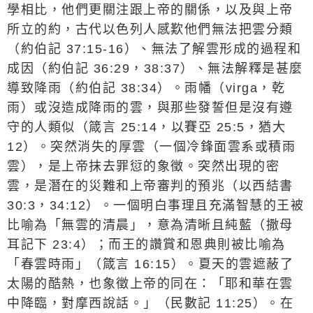
學相比，他們更關注跟上帝的關係，以及與上帝
所立的約，古代以色列人感歎他們無法把雲分類
（約伯記
37:15-16
）、無法了解雲形成的過程和
成因（約伯記
36:29
，
38:37
）、無法解釋是甚麼
導致降雨（約伯記
38:34
）。雨幡（
virga
，乾
雨）或沒造成降雨的雲，與那些發誓但是沒有遵
守的人類似（箴言
25:14
，以賽亞
25:5
，猶大
12
）。突然消失的厚雲（一個冷鋒面雲系或積雨
雲），是上帝抹去罪愆的象徵。突然出現的密
雲，是潛在的災難和上帝審判的預兆（以西結書
30:3
，
34:12
）。一個明白事理且充滿智慧的王被
比喻為「無雲的清晨」，意為清晰且純藍（撒母
耳記下
23:4
）；而王的讚賞和恩典則被比喻為
「春雲時雨」（箴言
16:15
）。夏天的雲遮蔽了
太陽的酷熱，也象徵上帝的同在：「
耶和華在雲
中降臨，對摩西說話
。」（民數記
11:25
）。在