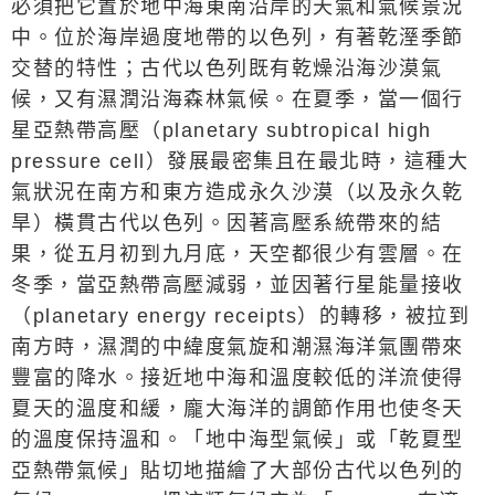
必須把它置於地中海東南沿岸的天氣和氣候景況
中。位於海岸過度地帶的以色列，有著乾溼季節
交替的特性；古代以色列既有乾燥沿海沙漠氣
候，又有濕潤沿海森林氣候。在夏季，當一個行
星亞熱帶高壓（
planetary subtropical high
pressure cell
）發展最密集且在最北時，這種大
氣狀況在南方和東方造成永久沙漠（以及永久乾
旱）橫貫古代以色列。因著高壓系統帶來的結
果，從五月初到九月底，天空都很少有雲層。在
冬季，當亞熱帶高壓減弱，並因著行星能量接收
（
planetary energy receipts
）的轉移，被拉到
南方時，濕潤的中緯度氣旋和潮濕海洋氣團帶來
豐富的降水。接近地中海和溫度較低的洋流使得
夏天的溫度和緩，龐大海洋的調節作用也使冬天
的溫度保持溫和。「地中海型氣候」或「乾夏型
亞熱帶氣候」貼切地描繪了大部份古代以色列的