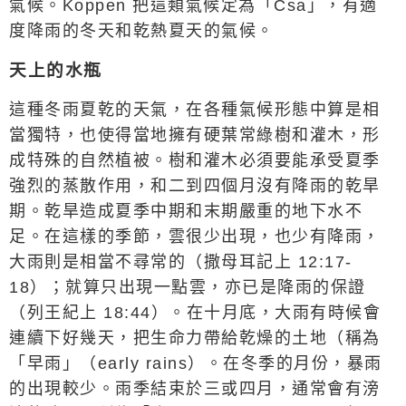
氣候。
Koppen
把這類氣候定為「
Csa
」，有適
度降雨的冬天和乾熱夏天的氣候。
天上的水瓶
這種冬雨夏乾的天氣，在各種氣候形態中算是相
當獨特，也使得當地擁有硬葉常綠樹和灌木，形
成特殊的自然植被。樹和灌木必須要能承受夏季
強烈的蒸散作用，和二到四個月沒有降雨的乾旱
期。乾旱造成夏季中期和末期嚴重的地下水不
足。在這樣的季節，雲很少出現，也少有降雨，
大雨則是相當不尋常的（撒母耳記上
12:17-
18
）；就算只出現一點雲，亦已是降雨的保證
（列王紀上
18:44
）。在十月底，大雨有時候會
連續下好幾天，把生命力帶給乾燥的土地（稱為
「早雨」（
early rains
）。在冬季的月份，暴雨
的出現較少。雨季結束於三或四月，通常會有滂