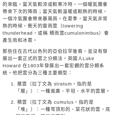
的來臨。當天氣較涼或較寒冷時，一個暖氣團會
帶來下次的降雨；當天氣較溫暖或較熱的時候，
一個冷氣團會帶來暴風雨。在夏季，當天氣非常
熱的時候，衝天的雷雨雲（
towering
thunderhead
，或稱
積雨雲
cumulonimbus
）會
產生雨和冰雹。
那些住在古代以色列的亞伯拉罕後裔，並沒有發
展出一套正式的雲之分類法。英國人
Luke
Howard
在
1803
年發展出一套宏觀的雲分類系
統。他把雲分為三種主要類型：
1.
層雲（拉丁文為
stratum
，指的是
「層」）：一種寬廣、平坦、水平的雲層。
2.
積雲（拉丁文為
cumulus
，指的是
「堆」）：一種穹頂形的、菜花狀的雲，底