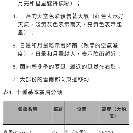
月亮和星星變得模糊）；
4.
日落的天空色彩預告著天氣（紅色表示好
天氣，淺黃灰色表示雨天，亮黃色表示起
風）；
5.
日暈和月暈暗示著降雨（較高的空氣溼
度），日暈和月暈越大，表示降雨越近；
6.
面向著冬季的寒風
,
最近的風暴在右邊；
7.
大部份的雷雨都向東邊移動
表
1.
十種基本雲層分類
氣象名稱
縮寫
位置
高度（大約
值）
(Cirrus)
Ci
25000-
卷雲
高（冰雲）