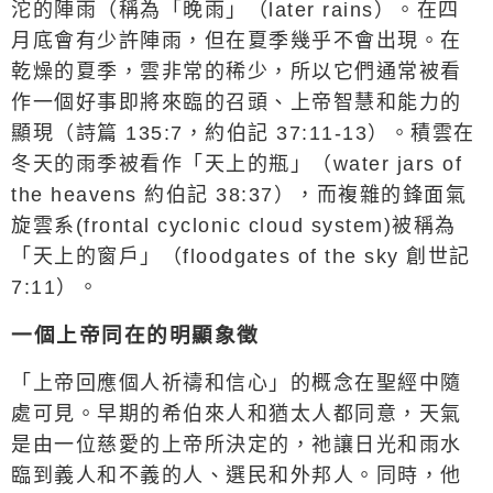
沱的陣雨（稱為「晚雨」（
later rains
）。在四
月底會有少許陣雨，但在夏季幾乎不會出現。在
乾燥的夏季，雲非常的稀少，所以它們通常被看
作一個好事即將來臨的召頭、上帝智慧和能力的
顯現（詩篇
135:7
，約伯記
37:11-13
）。積雲在
冬天的雨季被看作「天上的瓶」（
water jars of
the heavens
約伯記
38:37
），而複雜的鋒面氣
旋雲系
(frontal cyclonic cloud system)
被稱為
「天上的窗戶」（
floodgates of the sky
創世記
7:11
）。
一個上帝同在的明顯象徵
「上帝回應個人祈禱和信心」的概念在聖經中隨
處可見。早期的希伯來人和猶太人都同意，天氣
是由一位慈愛的上帝所決定的，祂讓日光和雨水
臨到義人和不義的人、選民和外邦人。同時，他