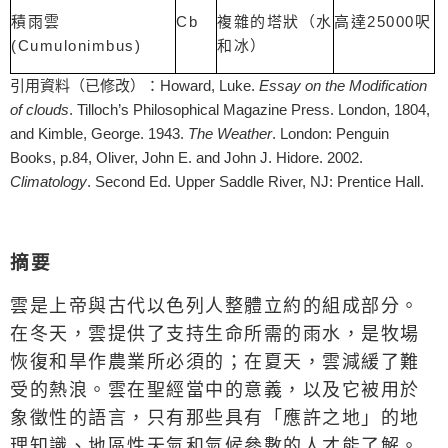
Cb
25000
積雨雲
複雜的塔狀（水
高達
呎
(Cumulonimbus)
和冰）
Howard, Luke.
Essay on the Modification
引用資料（已修改）：
of clouds
. Tilloch’s Philosophical Magazine Press. London, 1804,
and Kimble, George. 1943.
The Weather
. London: Penguin
Books, p.84, Oliver, John E. and John J. Hidore. 2002.
Climatology
. Second Ed. Upper Saddle River, NJ: Prentice Hall.
摘要
雲是上帝與古代以色列人整體立約的組成部分。
在冬天，雲提供了支持生命所需的雨水，是牧場
恢復和旱作農業所必須的；在夏天，雲減緩了難
受的熱浪。雲在聖經當中的意義，以及它被用於
象徵性的語言，只有那些具有「應許之地」的地
理知識、地區性天氣和氣候參數的人才能了解。