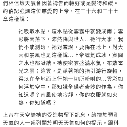
們相信壞天氣會因著禱告而轉好或是變得和緩。
約伯記強調這位慈愛的上帝，在三十六和三十七
章這樣說：
祂吸取水點，這水點從雲霧中就變成雨；雲
彩將雨落下，沛然降與世人
...
祂行大事，我
們不能測透。祂對雪說，要降在地上，對大
雨和暴風也是這樣說
...
上帝噓氣成冰，寬闊
之水也都凝結。祂使密雲盛滿水氣，布散電
光之雲；這雲，是藉著祂的指引游行旋轉，
得以在全地面上行祂一切所吩咐的
...
雲彩如
何浮於空中，那知識全備者奇妙的作為，你
知道嗎？南風使地寂靜，你的衣服就如火
熱，你知道嗎？
上帝在天空給祂的受造物留下訊息，給擅於預測
天氣的人一系列關於明天天氣如何的提示。跟科