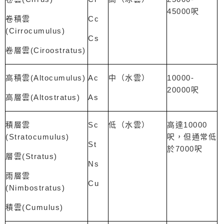
45000
呎
Cc
卷積雲
(Cirrocumulus)
Cs
(Ciroostratus)
卷層雲
(Altocumulus)
Ac
10000-
高積雲
中（水雲）
20000
呎
(Altostratus)
As
高層雲
Sc
10000
積層雲
低（水雲）
高達
(Stratocumulus)
呎，但通常低
St
7000
於
呎
(Stratus)
層雲
Ns
雨層雲
Cu
(Nimbostratus)
(Cumulus)
積雲