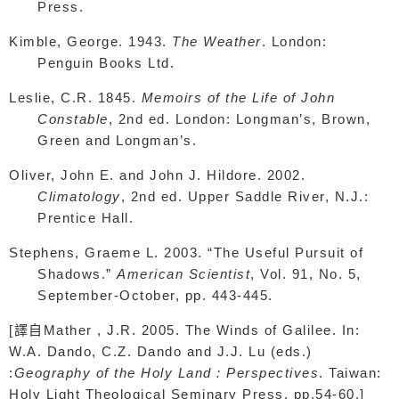
Press.
Kimble, George. 1943.
The Weather
. London:
Penguin Books Ltd.
Leslie, C.R. 1845.
Memoirs of the Life of John
Constable
, 2
nd
ed. London: Longman’s, Brown,
Green and Longman’s.
Oliver, John E. and John J. Hildore. 2002.
Climatology
, 2
nd
ed. Upper Saddle River, N.J.:
Prentice Hall.
Stephens, Graeme L. 2003. “The Useful Pursuit of
Shadows.”
American Scientist
, Vol. 91, No. 5,
September-October, pp. 443-445.
[
譯自
Mather , J.R. 2005. The Winds of Galilee. In:
W.A. Dando, C.Z. Dando and J.J. Lu (eds.)
:
Geography of the Holy Land : Perspectives
. Taiwan:
Holy Light Theological Seminary Press, pp.54-60.]