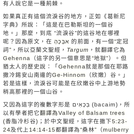
有人說它是一種荊棘。
如果真正有這個流淚谷的地方，正如《葛新尼
字典》所說：「這是在巴勒斯坦的一個谷
地。」那麼，到底
“
流淚谷
”
的這谷地在哪裡
呢？因為原文，在
אבָּכָהַ
的前面，有一個
“
定冠
詞
”
，所以亞蘭文聖經，
Targum
，就翻譯它為
Gehenna
（這字的另一個意思是
“
地獄
”
）。但
猶太人的歷史說：「
Gehenna
就是那個在耶路
撒冷錫安山南邊的
Ge-Hinnom
（欣嫩）谷。」
若是這樣，流淚谷可能是在欣嫩谷中上游地勢
稍高那裡的一個山谷。
又因為
這字的複數字形是
בְּכָאִים (bacaim)
，所
以有學者把它
翻譯為
Valley of Balsam trees
(
香脂冷杉谷
)
；於中文聖經
，這字在
撒下
5:23-
24
及代上
14:14-15
都翻譯為
“
桑林
”
（
mulberry