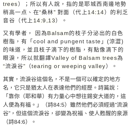
trees
）；所以有人說，指的是耶城西南邊地勢
稍高一点、在
“
桑林
”
對
面（代上
14:14
）的利乏
音谷（代上
14:9,13
）。
又有學者，
因為
Balsam
的枝子
分泌出的白色
樹脂，有「
cool and pungent taste
」
(
涼澀
)
的味道，
並且枝子
滴下的
樹脂
，有點像滴下的
眼淚，所以就翻譯
Valley of Balsam trees
為
“
流淚谷
”
（
tearing or weeping
valley
）。
其實，流淚谷這個名，不是一個可以確定的地方
名，它只是猶太人在表達他們的經歷。詩篇說：
「靠你（耶和華）有力量心中想往錫安大道的，這
人便為有福。」（詩
84:5
）雖然他們必須經過
“
流淚
谷
”
，但這個流淚谷，卻變為祝福、使人甦醒的泉源
（詩
84:6
）。