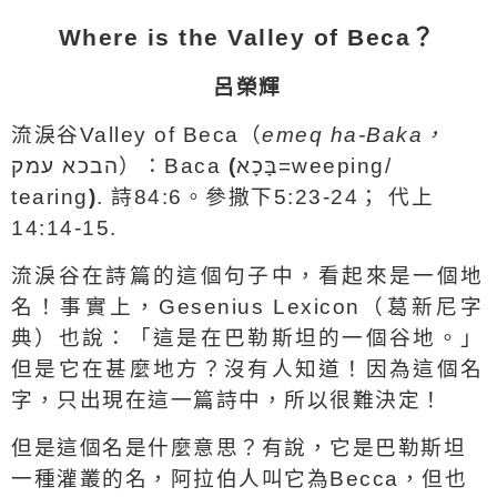
Where is the
Valley of Beca
？
呂榮輝
流淚谷
Valley of Beca
（
emeq ha-Baka
，
עמק
הבכא
）：
Baca
(
בָּכָא=weeping
/
tearing
)
.
詩
84:6
。參撒下
5:23-24
；
代上
14:14-15.
流淚谷
在詩篇的這個句子中，看起來是一個地
名！事實上，
Gesenius Lexicon
（葛新尼字
典）也說：「這是在巴勒斯坦的一個谷地。」
但是它在甚麼地方？沒有人知道！因為這個名
字，只出現在這一篇詩中，所以很難決定！
但是這個名是什麼意思？有說，它是巴勒斯坦
一種灌叢的名，阿拉伯人叫它為
Becca
，但也