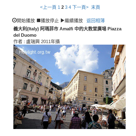
<上一頁
1
2
3
4
下一頁>
末頁
開始播放
播放停止
繼續播放
返回相簿
義大利(Italy) 阿瑪菲市 Amalfi 中的大教堂廣埸 Piazza
del Duomo
作者 : 盧瑞興 2011年攝