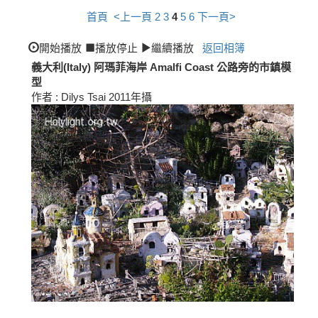
首頁
<上一頁
2
3
4
5
6
下一頁>
開始播放
播放停止
繼續播放
返回相簿
義大利(Italy) 阿瑪菲海岸 Amalfi Coast 公路旁的市鎮模
型
作者 : Dilys Tsai 2011年攝