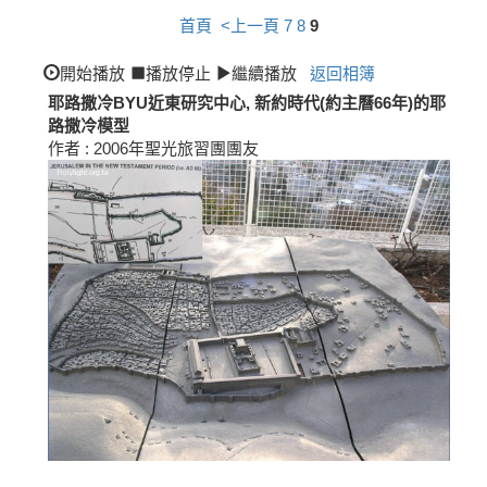
首頁
<上一頁
7
8
9
開始播放
播放停止
繼續播放
返回相簿
耶路撒冷BYU近東研究中心, 新約時代(約主曆66年)的耶
路撒冷模型
作者 : 2006年聖光旅習團團友