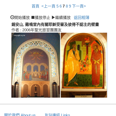
首頁
<上一頁
5
6
7
8
9
下一頁>
開始播放
播放停止
繼續播放
返回相簿
錫安山, 雞鳴堂內有關耶穌受審及彼得不認主的壁畫
作者 : 2006年聖光旅習團團友
關於我們 About us
友站連結 Links