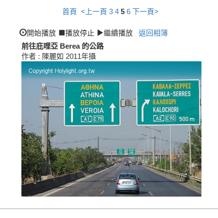
首頁
<上一頁
3
4
5
6
下一頁>
開始播放
播放停止
繼續播放
返回相簿
前往庇哩亞 Berea 的公路
作者 : 陳麗如 2011年攝