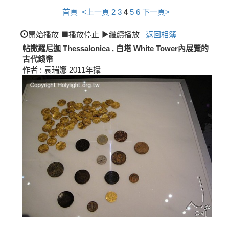
首頁
<上一頁
2
3
4
5
6
下一頁>
開始播放
播放停止
繼續播放
返回相簿
帖撒羅尼迦 Thessalonica , 白塔 White Tower內展覽的
古代錢幣
作者 : 袁瑞娜 2011年攝