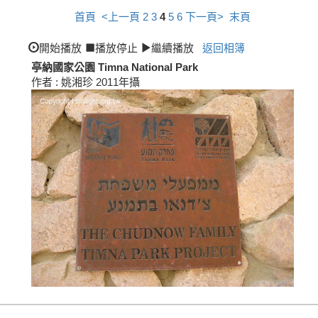
首頁
<上一頁
2
3
4
5
6
下一頁>
末頁
開始播放
播放停止
繼續播放
返回相簿
亭納國家公園 Timna National Park
作者 : 姚湘珍 2011年攝