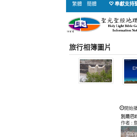
繁體
簡體
奉獻支持
旅行相簿圖片
開始
別是巴Be
作者 : 