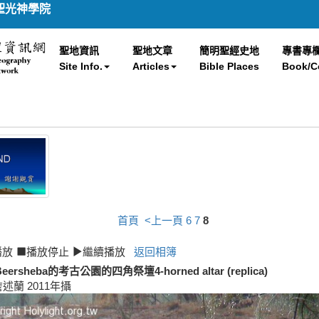
聖光神學院
聖地資訊
聖地文章
簡明聖經史地
專書專
Site Info.
Articles
Bible Places
Book/C
首頁
<上一頁
6
7
8
播放
播放停止
繼續播放
返回相簿
ersheba的考古公園的四角祭壇4-horned altar (replica)
詹述蘭 2011年攝