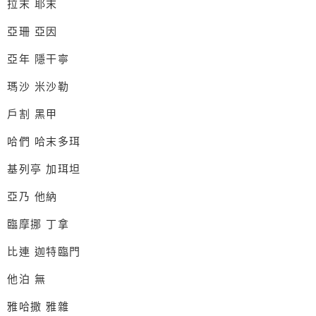
拉末
耶末
亞珊
亞因
亞年
隱干寧
瑪沙
米沙勒
戶割
黑甲
哈們
哈末多珥
基列亭
加珥坦
亞乃
他納
臨摩挪
丁拿
比連
迦特臨門
他泊
無
雅哈撒
雅雜