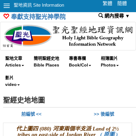
繁體
簡體
聖地資訊 Site Information
網內搜尋 ▼
奉獻支持聖光神學院
聖地文章
簡明聖經史地
專書專欄
相簿圖片
Articles
Bible Places
Book/Col
Photos
影片
video
聖經史地地圖
前編號 <<
>> 後編號
代上圖四 (080) 河東兩個半支派 Land of 2½
tribes on east-side of Jordan River
( 原圖 )