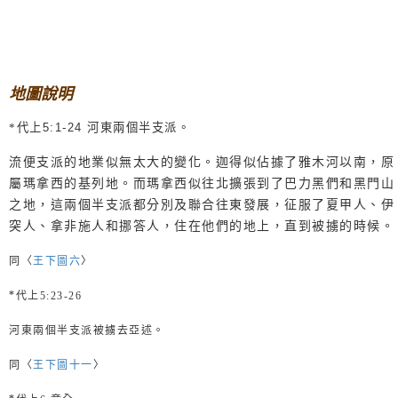
地圖說明
*
代上
5:1-24
河東兩個半支派。
流便支派的地業似無太大的變化。迦得似佔據了雅木河以南，原
屬瑪拿西的基列地。而瑪拿西似往北擴張到了巴力黑們和黑門山
之地，這兩個半支派都分別及聯合往東發展，征服了夏甲人、伊
突人、拿非施人和挪答人，住在他們的地上，直到被擄的時候。
同〈
王下圖六
〉
*代上
5:23-26
河東兩個半支派被擄去亞述。
同〈
王下圖十一
〉