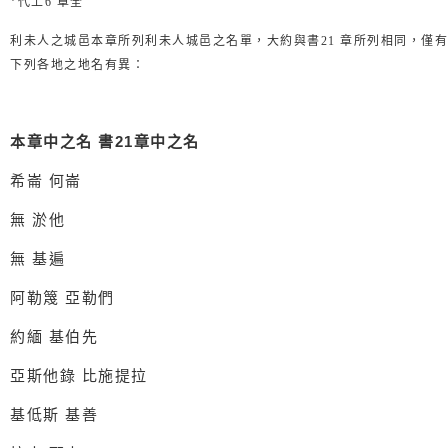
*代上
章全
6
利未人之城邑本章所列利未人城邑之名單，大約與書
章所列相同，僅有
21
下列各地之地名有異：
本章中之名
書
21
章中之名
希崙
何崙
無
淤他
無
基遍
阿勒篾
亞勒們
約緬
基伯先
亞斯他錄
比施提拉
基低斯
基善