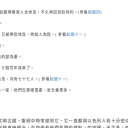
伯蘭帶著家人去埃及，不久再回到伯特利。
(
參看
創圖四
)
。
，又被帶到埃及，再給人為奴。
(
參看
創圖十一
)
地。
給約瑟為妻。
，七個荒年就來了。
埃及，共有七十七人。
(
參看
創圖十一
)
各一家，他們在那裡置產，並生養眾多。
文明古國，聖經中時常提到它，它一直都與以色列人有十分密
有時直接統治，在迦南有他們長期的據點，如迦薩、米吉多、