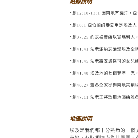
路線說明
*
創
12:10-13:1
因南地有饑荒，亞
*
創
16:1
亞伯蘭的妾夏甲是埃及人
*
創
37:25
約瑟被賣給以實瑪利人
*
創
41:41
法老派約瑟治理埃及全
*
創
41:45
法老將安城祭司的女兒
*
創
41:48
埃及地的七個豐年一完
*
創
46:27
雅各全家從迦南地來到
*
創
47:11
法老王將歌珊地賜給雅
地圖說明
埃及是我們都十分熟悉的一個
南地，有時視迦南為其屬國，