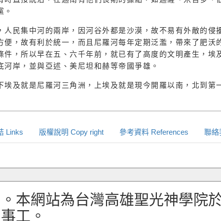
黨。
，人民集中河的兩岸，因河谷外都是沙漠，故不易有外敵的侵
方便，故有利於統一，而且尼羅河每年定期泛濫，帶來了肥沃
條件，所以早在五、六千年前，就已有了高度的文明產生，埃
底河岸，並與亞述、美尼坦和赫等帝國爭雄。
下埃及就是尼羅河三角洲，上埃及就是現今開羅以南，北到第
Links
版權說明 Copy right
參考資料 References
聯絡我
。本網站為台灣高雄聖光神學院於2
的事工。