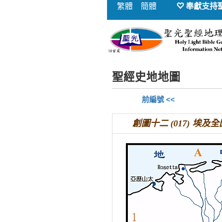
繁體
簡體
奉獻支持
聖經史地地圖
前編號 <<
創圖十二 (017) 埃及全圖 