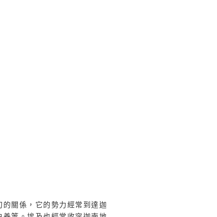
切的關係，它的勢力經常到達迦
伯善等。埃及也經常收容迦南地