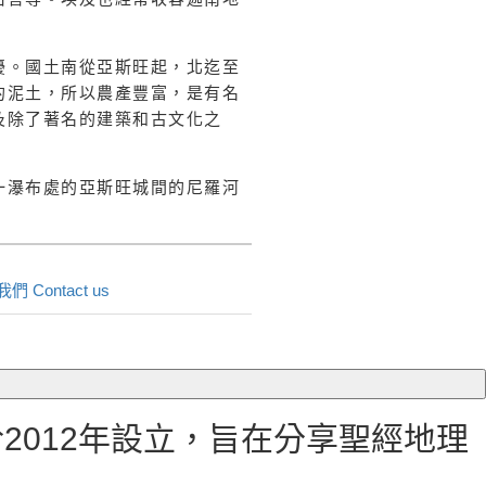
擾。國土南從亞斯旺起，北迄至
的泥土，所以農產豐富，是有名
及除了著名的建築和古文化之
一瀑布處的亞斯旺城間的尼羅河
們 Contact us
012年設立，旨在分享聖經地理