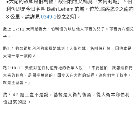
●
大衛的故鄉是伯利恆，故伯利恆又稱為「大衛的城」。伯
利恆即是今日名叫 Beth Lehem 的城，位於耶路撒冷之南約
8 公里。請詳見
0349-1
條之說明。
撒上 17:12 大衛是猶大、伯利恆的以法他人耶西的兒子。耶西有八個兒
子。
路2:4 約瑟從加利利的拿撒勒城到了大衛的城，名叫伯利恆，因他本是
大衛一家一族的人
路2:10-11
天使對在伯利恆野地的牧羊人說：「不要懼怕！我報給你們
大喜的信息，是關乎萬民的；
因今天在大衛的城裡，為你們生了救主，
就是主基督。」
約7:42 經上豈不是說，基督是大衛的後裔，從大衛本鄉伯利
恆出來的麼。