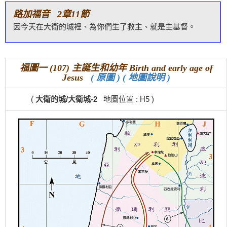
路加福音 2章11節
因今天在大衛的城裡、為你們生了救主、就是主基督。
福圖一 (107) 主誕生和幼年 Birth and early age of
Jesus
( 原圖 )
( 地圖說明 )
(
大衛的城/大衛城-2
地圖位置 : H5 )