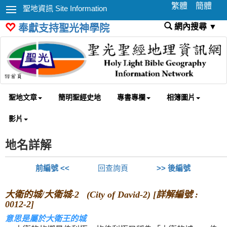
繁體
簡體
聖地資訊 Site Information
網內搜尋 ▼
奉獻支持聖光神學院
聖地文章
簡明聖經史地
專書專欄
相簿圖片
影片
地名詳解
前編號 <<
回查詢頁
>> 後編號
大衛的城/大衛城-2 (City of David-2) [詳解編號 :
0012-2]
意思是屬於大衛王的城