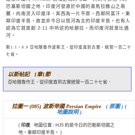
巴基斯坦國之地，印度河發源於中國的喜馬拉雅山之南
麓，向南流入印度洋，其西為一片平原，西鄰阿富汗，東
鄰印度半島，故並非今日以恆河為主的印度半島。也有人
認為它就是創 2:11 中所述的哈腓拉，而印度河就是比遜
河。
斯
1:1
，
8:9
亞哈隨魯作波斯王，從印度直到古實，統管一百二十
七省。
以斯帖記 1章1節
亞哈隨魯作王、從印度直到古實統管一百二十七省．
拉圖一 (085) 波斯帝國 Persian Empire
( 原圖 )
(
地圖說明 )
(
印度
地圖位置 : HJ5 約是今日的巴勒斯坦國之
地，東鄰印度半島。 )