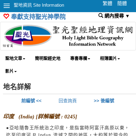
繁體
簡體
聖地資訊 Site Information
網內搜尋 ▼
奉獻支持聖光神學院
聖地文章
簡明聖經史地
專書專欄
相簿圖片
影片
地名詳解
前編號 <<
回查詢頁
>> 後編號
印度 (India) [詳解編號 : 0245]
●亞哈隨魯王所統治之印度，是指當時阿富汗高原以東，
迄至印度河 R.Indus 流域之間的地區，大約等於現今的