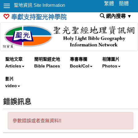
繁體
簡體
聖地資訊 Site Information
網內搜尋 ▼
奉獻支持聖光神學院
聖地文章
簡明聖經史地
專書專欄
相簿圖片
Articles
Bible Places
Book/Col
Photos
影片
video
錯誤訊息
參數錯誤或者查無資料!!