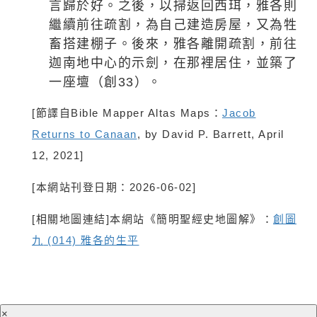
言歸於好。之後，以掃返回西珥，雅各則
繼續前往疏割，為自己建造房屋，又為牲
畜搭建棚子。後來，雅各離開疏割，前往
迦南地中心的示劍，在那裡居住，並築了
一座壇（創
33
）。
[
節譯自
Bible Mapper Altas Maps
：
Jacob
Returns to Canaan
, by David P. Barrett, April
12, 2021]
[
本網站刊登日期：
2026-06-02]
[
相關地圖連結
]
本網站《簡明聖經史地圖解》：
創圖
九
(014)
雅各的生平
×