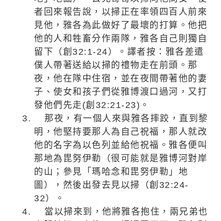
者回來報告說，以掃正在率領四百人前來
見他，雅各為此做好了最壞的打算。他把
他的人和牲畜分作兩隊，雅各自己則獨自
留下（創
32:1-24
）。譯者按：雅各差遣
僕人帶著送給以掃的禮物走在前頭。那
夜，他在隊中住宿，並在夜間帶著他的妻
子、使女和孩子們從雅博渡口過河，又打
發他們先走
(
創
32:21-23)
。
3.
那夜，有一個人來與雅各摔跤，直到黎
明，他堅持要那人為自己祝福，那人就改
他的名字為以色列並給他祝福。雅各便叫
那地為毘努伊勒（很可能就是雅博河對岸
的山；參見「瑪哈念和毘努伊勒」地
圖），然後出發去見以掃（創
32:24-
32
）。
4.
當以掃來到，他將雅各抱住，兩兄弟也