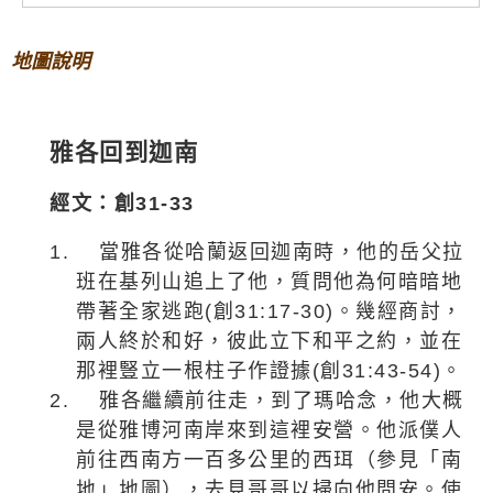
地圖說明
雅各回到迦南
經文：創
31-33
1.
當雅各從哈蘭返回迦南時，他的岳父拉
班在基列山追上了他，質問他為何暗暗地
帶著全家逃跑
(
創
31:17-30)
。幾經商討，
兩人終於和好，彼此立下和平之約，並在
那裡豎立一根柱子作證據
(
創
31:43-54)
。
2.
雅各繼續前往走，到了瑪哈念，他大概
是從雅博河南岸來到這裡安營。他派僕人
前往西南方一百多公里的西珥（參見「南
地」地圖），去見哥哥以掃向他問安。使