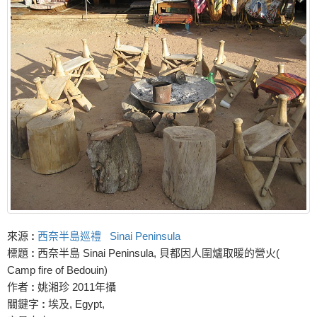
來源
:
西奈半島巡禮 Sinai Peninsula
標題
:
西奈半島 Sinai Peninsula, 貝都因人圍爐取暖的營火(
Camp fire of Bedouin)
作者
:
姚湘珍 2011年攝
關鍵字
:
埃及, Egypt,