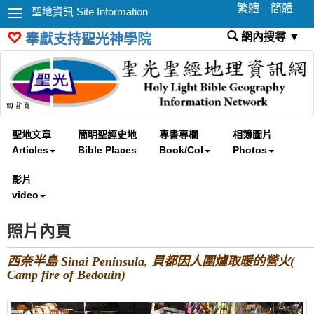
繁體
簡體
聖地資訊 Site Information
網內搜尋 ▼
奉獻支持聖光神學院
聖地文章
簡明聖經史地
專書專欄
相簿圖片
Articles
Bible Places
Book/Col
Photos
影片
video
照片內頁
西奈半島 Sinai Peninsula, 貝都因人圍爐取暖的營火(
Camp fire of Bedouin)