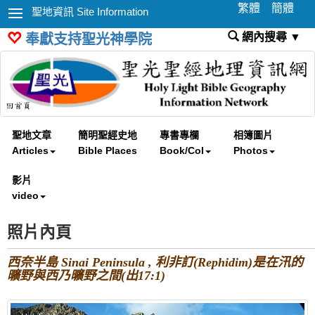
繁體
簡體
聖地資訊 Site Information
網內搜尋 ▼
奉獻支持聖光神學院
聖地文章
簡明聖經史地
專書專欄
相簿圖片
Articles
Bible Places
Book/Col
Photos
影片
video
照片內頁
西奈半島 Sinai Peninsula , 利非訂(Rephidim)是在汛的
曠野與西乃曠野之間(出17:1)