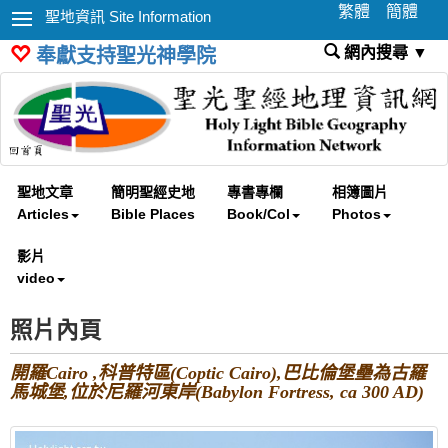
繁體
簡體
聖地資訊 Site Information
網內搜尋 ▼
奉獻支持聖光神學院
聖地文章
簡明聖經史地
專書專欄
相簿圖片
Articles
Bible Places
Book/Col
Photos
影片
video
照片內頁
開羅Cairo ,科普特區(Coptic Cairo),巴比倫堡壘為古羅
馬城堡,位於尼羅河東岸(Babylon Fortress, ca 300 AD)