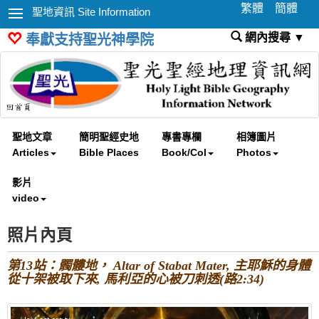
繁體
簡體
聖地資訊 Site Information
網內搜尋 ▼
奉獻支持聖光神學院
聖地文章
簡明聖經史地
專書專欄
相簿圖片
Articles
Bible Places
Book/Col
Photos
影片
video
照片內頁
第13站：髑髏地， Altar of Stabat Mater, 主耶穌的身體
從十架被取下來, 馬利亞的心被刀刺透(路2:34)