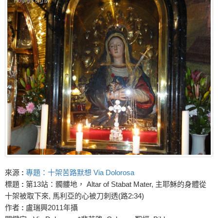
來源
:
專題：十架苦路默想 Via Dolorosa
標題
:
第13站：髑髏地， Altar of Stabat Mater, 主耶穌的身體從
十架被取下來, 馬利亞的心被刀刺透(路2:34)
作者
:
盧瑞興2011年攝