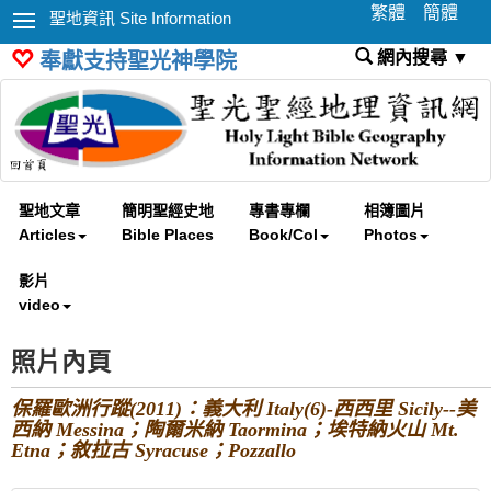
繁體
簡體
聖地資訊 Site Information
網內搜尋 ▼
奉獻支持聖光神學院
聖地文章
簡明聖經史地
專書專欄
相簿圖片
Articles
Bible Places
Book/Col
Photos
影片
video
照片內頁
保羅歐洲行蹤(2011)：義大利 Italy(6)-西西里 Sicily--美
西納 Messina；陶爾米納 Taormina；埃特納火山 Mt.
Etna；敘拉古 Syracuse；Pozzallo