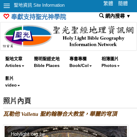
繁體
簡體
聖地資訊 Site Information
網內搜尋 ▼
奉獻支持聖光神學院
聖地文章
簡明聖經史地
專書專欄
相簿圖片
Articles
Bible Places
Book/Col
Photos
影片
video
照片內頁
瓦勒他 Valletta 聖約翰聯合大教堂，華麗的穹頂