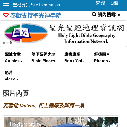
繁體
簡體
聖地資訊 Site Information
網內搜尋 ▼
奉獻支持聖光神學院
聖地文章
簡明聖經史地
專書專欄
相簿圖片
Articles
Bible Places
Book/Col
Photos
影片
video
照片內頁
瓦勒他 Valletta, 街上攤販及郵筒一景