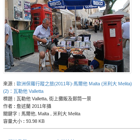
來源
:
歐洲保羅行蹤之旅(2011年)-馬爾他 Malta (米利大 Melita)
(2)：瓦勒他 Valletta
標題
:
瓦勒他 Valletta, 街上攤販及郵筒一景
作者
:
詹述蘭 2011年攝
關鍵字
:
馬爾他, Malta , 米利大 Melita
容量大小
:
93.98 KB