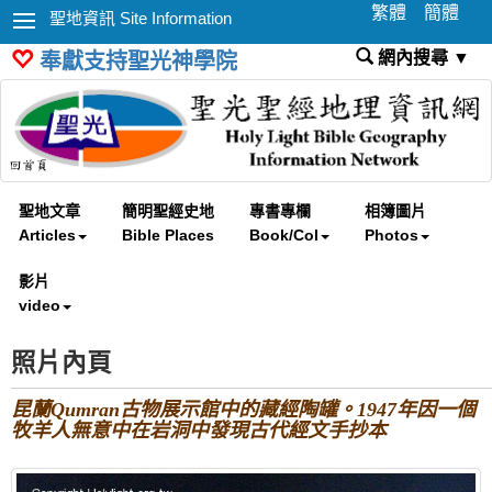
繁體
簡體
聖地資訊 Site Information
網內搜尋 ▼
奉獻支持聖光神學院
聖地文章
簡明聖經史地
專書專欄
相簿圖片
Articles
Bible Places
Book/Col
Photos
影片
video
照片內頁
昆蘭Qumran古物展示館中的藏經陶罐。1947年因一個
牧羊人無意中在岩洞中發現古代經文手抄本