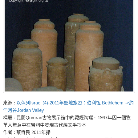
來源
:
以色列Israel (4)-2011年聖地旅習：伯利恆 Bethlehem ->約
但河谷Jordan Valley
標題
:
昆蘭Qumran古物展示館中的藏經陶罐。1947年因一個牧
羊人無意中在岩洞中發現古代經文手抄本
作者
:
蔡哲民 2011年攝