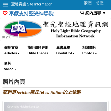
繁體
簡體
聖地資訊 Site Information
網內搜尋 ▼
奉獻支持聖光神學院
聖地文章
簡明聖經史地
專書專欄
相簿圖片
Articles
Bible Places
Book/Col
Photos
影片
video
照片內頁
耶利哥Jericho廢丘Tel es-Sultan的上坡路