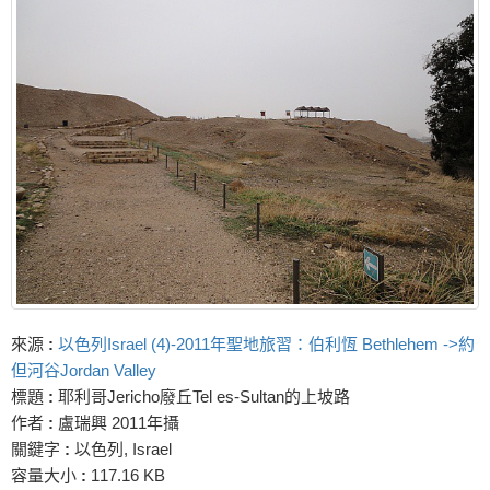
來源
:
以色列Israel (4)-2011年聖地旅習：伯利恆 Bethlehem ->約
但河谷Jordan Valley
標題
:
耶利哥Jericho廢丘Tel es-Sultan的上坡路
作者
:
盧瑞興 2011年攝
關鍵字
:
以色列, Israel
容量大小
:
117.16 KB