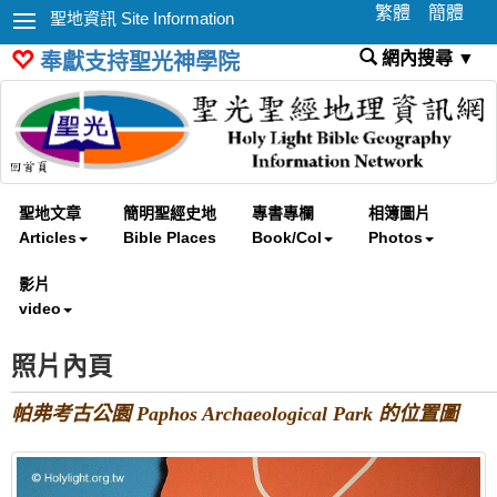
繁體
簡體
聖地資訊 Site Information
網內搜尋 ▼
奉獻支持聖光神學院
聖地文章
簡明聖經史地
專書專欄
相簿圖片
Articles
Bible Places
Book/Col
Photos
影片
video
照片內頁
帕弗考古公園 Paphos Archaeological Park 的位置圖