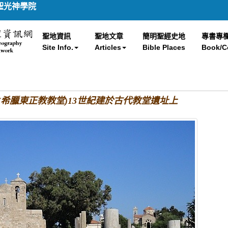
聖光神學院
聖地資訊
聖地文章
簡明聖經史地
專書專
Site Info.
Articles
Bible Places
Book/C
yriaki (希臘東正教教堂)13世紀建於古代教堂遺址上