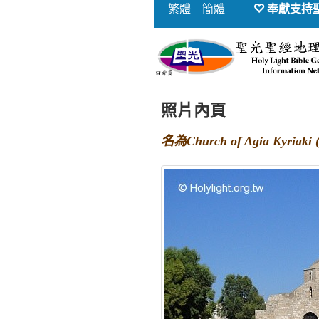
繁體
簡體
奉獻支持
照片內頁
名為Church of Agia K