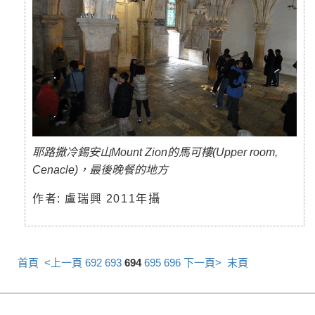
耶路撒冷錫安山Mount Zion的馬可樓(Upper room,
Cenacle)，最後晚餐的地方
作者: 盧瑞興 2011年攝
首頁
<上一頁
692
693
694
695
696
下一頁>
末頁