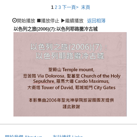
1
2
3
下一頁>
末頁
開始播放
播放停止
繼續播放
返回相簿
以色列之旅(2006)(7):以色列耶路撒冷古城