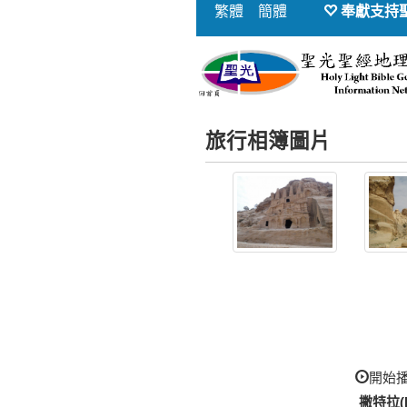
繁體
簡體
奉獻支持
旅行相簿圖片
開始
撇特拉(P