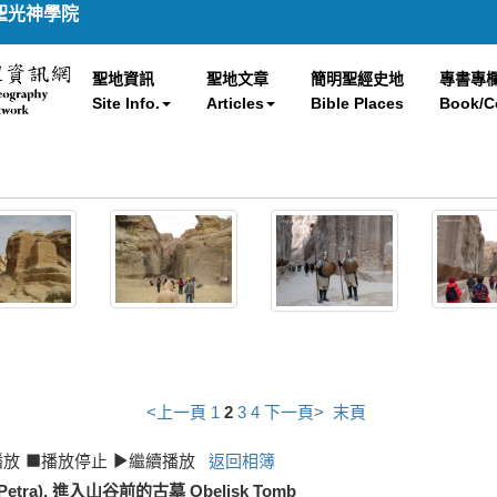
聖光神學院
聖地資訊
聖地文章
簡明聖經史地
專書專
Site Info.
Articles
Bible Places
Book/C
<上一頁
1
2
3
4
下一頁>
末頁
播放
播放停止
繼續播放
返回相簿
etra), 進入山谷前的古墓 Obelisk Tomb