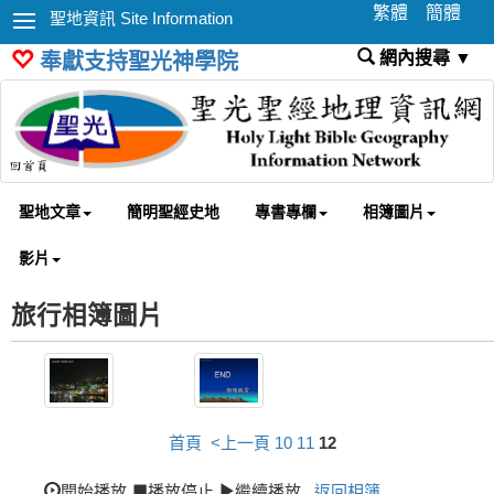
繁體
簡體
聖地資訊 Site Information
網內搜尋 ▼
奉獻支持聖光神學院
聖地文章
簡明聖經史地
專書專欄
相簿圖片
影片
旅行相簿圖片
首頁
<上一頁
10
11
12
開始播放
播放停止
繼續播放
返回相簿