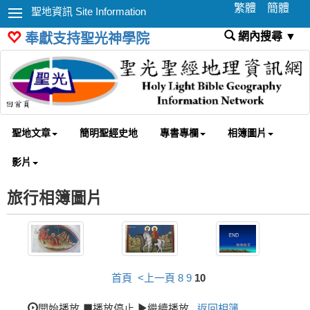
繁體
簡體
聖地資訊 Site Information
網內搜尋 ▼
奉獻支持聖光神學院
聖地文章
簡明聖經史地
專書專欄
相簿圖片
影片
旅行相簿圖片
首頁
<上一頁
8
9
10
開始播放
播放停止
繼續播放
返回相簿