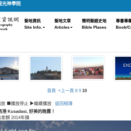
聖光神學院
聖地資訊
聖地文章
簡明聖經史地
專書專
Site Info.
Articles
Bible Places
Book/C
首頁
<上一頁
8
9
10
播放
播放停止
繼續播放
返回相簿
港 Kusadasi, 好美的晚霞！
吳家麒 2014年攝