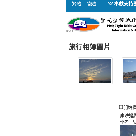
繁體
簡體
奉獻支持
旅行相簿圖片
開始
庫沙達西
作者 : 