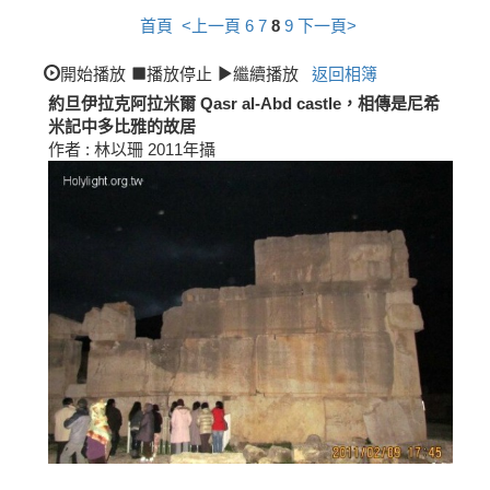
首頁
<上一頁
6
7
8
9
下一頁>
開始播放
播放停止
繼續播放
返回相簿
約旦伊拉克阿拉米爾 Qasr al-Abd castle，相傳是尼希
米記中多比雅的故居
作者 : 林以珊 2011年攝