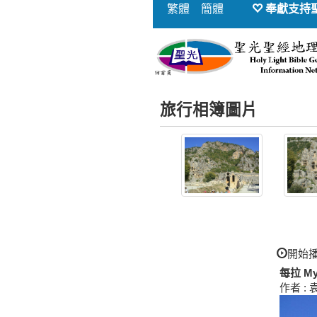
繁體
簡體
奉獻支持
旅行相簿圖片
開始
每拉 M
作者 : 