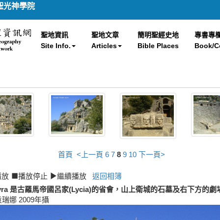
聖光神學院
聖地資訊
聖地文章
簡明聖經史地
專書專
Site Info.
Articles
Bible Places
Book/C
首頁
<上一頁
6
7
8
9
10
下一頁>
播放
播放停止
繼續播放
返回相簿
yra 是古羅馬帝國呂家(Lycia)的省會，山上衛城的石墓及右下方的劇
袁瑞娜 2009年攝