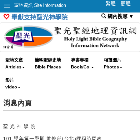
繁體
簡體
聖地資訊 Site Information
網內搜尋 ▼
奉獻支持聖光神學院
聖地文章
簡明聖經史地
專書專欄
相簿圖片
Articles
Bible Places
Book/Col
Photos
影片
video
消息內頁
聖 光 神 學 院
101 學年第一學期 進修部(台北)課程時間表