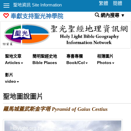
繁體
簡體
聖地資訊 Site Information
網內搜尋 ▼
奉獻支持聖光神學院
聖地文章
簡明聖經史地
專書專欄
相簿圖片
Articles
Bible Places
Book/Col
Photos
影片
video
聖地圖說圖片
羅馬城蓋武斯金字塔 Pyramid of Gaius Cestius