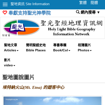
繁體
簡體
聖地資訊 Site Information
網內搜尋 ▼
奉獻支持聖光神學院
聖地文章
簡明聖經史地
專書專欄
相簿圖片
Articles
Bible Places
Book/Col
Photos
影片
video
聖地圖說圖片
埃特納火山(Mt. Etna) 的遊客中心