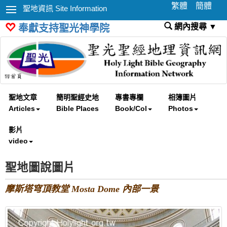
繁體
簡體
聖地資訊 Site Information
網內搜尋 ▼
奉獻支持聖光神學院
聖地文章
簡明聖經史地
專書專欄
相簿圖片
Articles
Bible Places
Book/Col
Photos
影片
video
聖地圖說圖片
摩斯塔穹頂教堂 Mosta Dome 內部一景