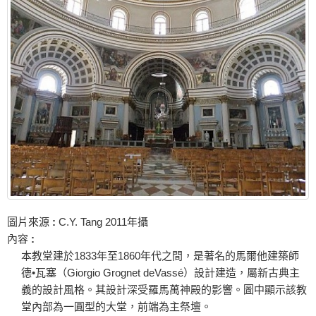
圖片來源
:
C.Y. Tang 2011年攝
內容
:
本教堂建於1833年至1860年代之間，是著名的馬爾他建築師
德•瓦塞（Giorgio Grognet deVassé）設計建造，屬新古典主
義的設計風格。其設計深受羅馬萬神殿的影響。圖中顯示該教
堂內部為一圓型的大堂，前端為主祭壇。