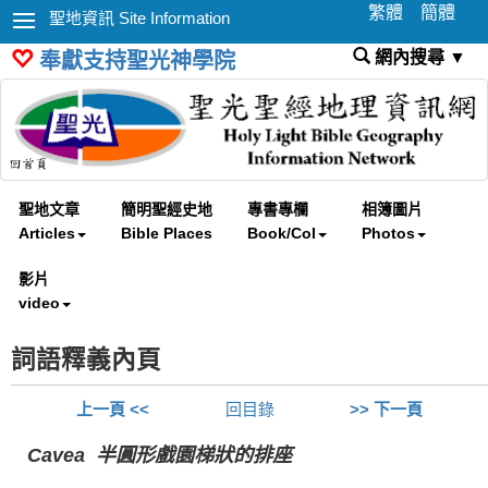
繁體
簡體
聖地資訊 Site Information
網內搜尋 ▼
奉獻支持聖光神學院
聖地文章
簡明聖經史地
專書專欄
相簿圖片
Articles
Bible Places
Book/Col
Photos
影片
video
詞語釋義內頁
上一頁 <<
回目錄
>> 下一頁
Cavea 半圓形戲園梯狀的排座