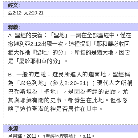
經文 :
亞2:12; 太2:20-21
釋義 :
A. 聖經的狹義：「聖地」一詞在全部聖經中，僅在
撤迦利亞2:12出現一次，這裡提到「耶和華必收回
猶大作祂『聖地』的分」，所指的是猶大地，因它
是「屬於耶和華的分」。
B. 一般的定義：選民所進入的迦南地，聖經稱
為「以色列地」(參太2:20-21) ；現代人之所稱
巴勒斯坦為「聖地」，是因為聖經的史蹟，尤
其與耶穌有關的史事，都發生在此地。但卻忽
略了這位聖潔的神是否居住在其中。
來源 :
呂榮輝，2011，《聖經地理導論》，p.11。