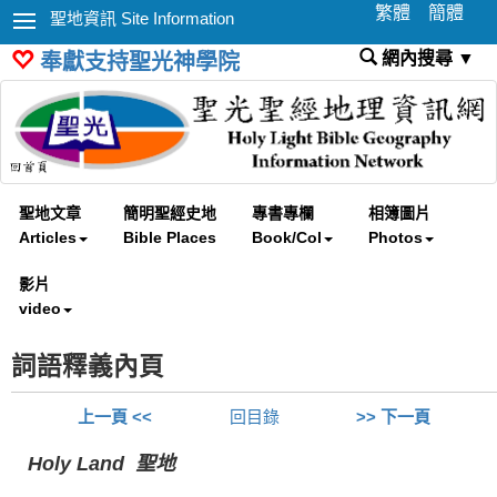
繁體
簡體
聖地資訊 Site Information
網內搜尋 ▼
奉獻支持聖光神學院
聖地文章
簡明聖經史地
專書專欄
相簿圖片
Articles
Bible Places
Book/Col
Photos
影片
video
詞語釋義內頁
上一頁 <<
回目錄
>> 下一頁
Holy Land 聖地