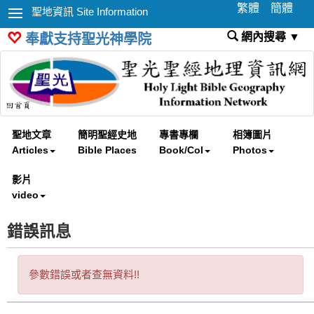
繁體
簡體
聖地資訊 Site Information
網內搜尋 ▼
奉獻支持聖光神學院
聖地文章
簡明聖經史地
專書專欄
相簿圖片
Articles
Bible Places
Book/Col
Photos
影片
video
錯誤訊息
參數錯誤或者查無資料!!