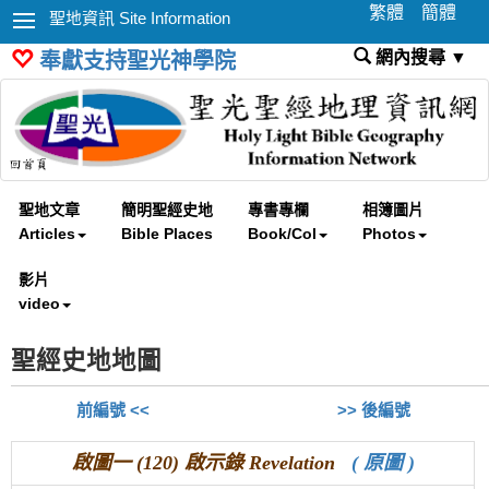
繁體
簡體
聖地資訊 Site Information
網內搜尋 ▼
奉獻支持聖光神學院
聖地文章
簡明聖經史地
專書專欄
相簿圖片
Articles
Bible Places
Book/Col
Photos
影片
video
聖經史地地圖
前編號 <<
>> 後編號
啟圖一 (120) 啟示錄 Revelation
( 原圖 )